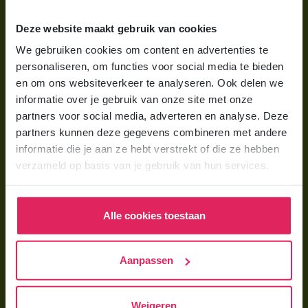
Wat is gastouderopvang?
Deze website maakt gebruik van cookies
Wat kost een gastouder?
We gebruiken cookies om content en advertenties te
personaliseren, om functies voor social media te bieden
Hoe vind ik een gastouder?
en om ons websiteverkeer te analyseren. Ook delen we
informatie over je gebruik van onze site met onze
Voor gastouders
partners voor social media, adverteren en analyse. Deze
partners kunnen deze gegevens combineren met andere
Gastouder worden bij 4Kids
informatie die je aan ze hebt verstrekt of die ze hebben
Hoe vind ik gastkinderen?
verzameld op basis van je gebruik van hun services.
Trainingen & cursussen
Alle cookies toestaan
Gastouder worden
Gastouder worden
Aanpassen
Wat verdient een gastouder?
Opleiding tot gastouder
Weigeren