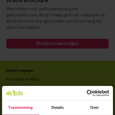
Gratis brochure
Meer weten over gastouderopvang via
gastouderbureau 4Kids? Vraag gratis en vrijblijvend de
4Kids brochure voor gastouders aan en ontvang het
direct in je mailbox.
Brochure aanvragen
Direct regelen
Aanmelden bij 4Kids
Brochure aanvragen
Berekening maken
Toestemming
Details
Over
Voor ouders