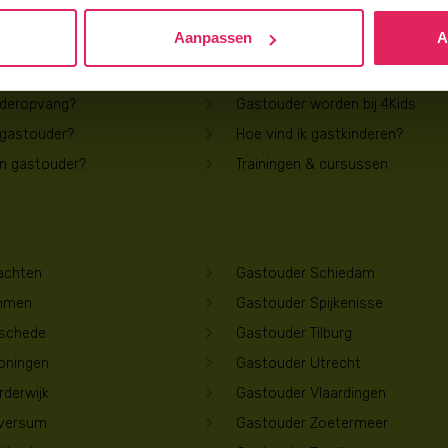
Aanpassen
A
Voor gastouders
uderopvang?
Gastouder worden bij 4Kids
 gastouder?
Hoe vind ik gastkinderen?
en gastouder?
Trainingen & cursussen
achten
Gastouder Schiedam
mmen
Gastouder Spijkenisse
schede
Gastouder Tilburg
oningen
Gastouder Utrecht
derwijk
Gastouder Vlaardingen
lversum
Gastouder Zoetermeer