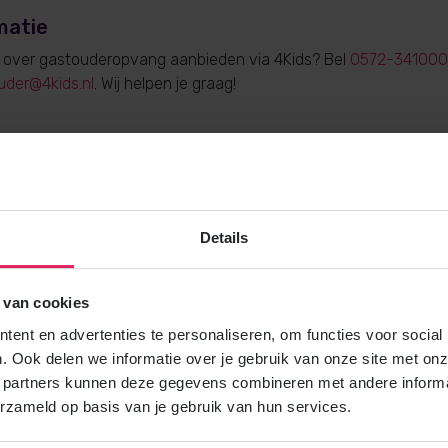
matie
e over gastouderopvang aanbieden via 4Kids? Bel
0572-341000
uder@4kids.nl
. Wij helpen je graag!
Gratis brochure
Details
Meer weten over gastouderopvang via
Vraag gratis en vrijblijvend de 4Kids 
en ontvang het direct in je mailbox.
 van cookies
ent en advertenties te personaliseren, om functies voor social
. Ook delen we informatie over je gebruik van onze site met onz
Brochure aanvragen
 partners kunnen deze gegevens combineren met andere informat
erzameld op basis van je gebruik van hun services.