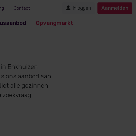
Inloggen
Aanmelden
ng
Contact
usaanbod
Opvangmarkt
in Enkhuizen
 is ons aanbod aan
iet alle gezinnen
e zoekvraag