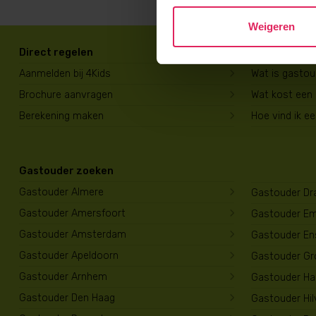
Weigeren
Direct regelen
Voor ouders
Aanmelden bij 4Kids
Wat is gasto
Brochure aanvragen
Wat kost een
Berekening maken
Hoe vind ik e
Gastouder zoeken
Gastouder Almere
Gastouder Dr
Gastouder Amersfoort
Gastouder E
Gastouder Amsterdam
Gastouder En
Gastouder Apeldoorn
Gastouder Gr
Gastouder Arnhem
Gastouder Har
Gastouder Den Haag
Gastouder Hi