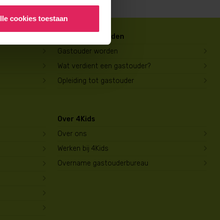
lle cookies toestaan
Gastouder worden
Gastouder worden
Wat verdient een gastouder?
Opleiding tot gastouder
Over 4Kids
Over ons
Werken bij 4Kids
Overname gastouderbureau