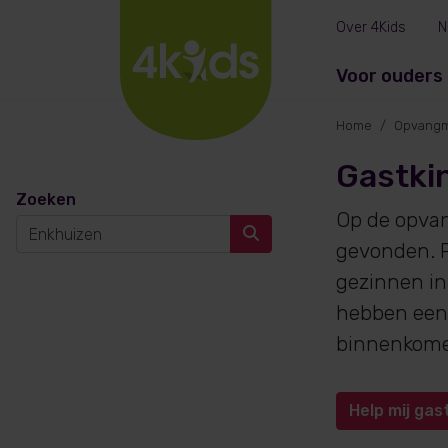
Over 4Kids
N
Voor ouders
Home
Opvangm
Gastki
Zoeken
Op de opva
gevonden. P
gezinnen in
hebben een 
binnenkom
Help mij gas