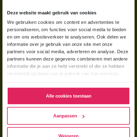
Wat is gastouderopvang?
Deze website maakt gebruik van cookies
Wat kost een gastouder?
We gebruiken cookies om content en advertenties te
personaliseren, om functies voor social media te bieden
Hoe vind ik een gastouder?
en om ons websiteverkeer te analyseren. Ook delen we
informatie over je gebruik van onze site met onze
Voor gastouders
partners voor social media, adverteren en analyse. Deze
partners kunnen deze gegevens combineren met andere
Gastouder worden bij 4Kids
informatie die je aan ze hebt verstrekt of die ze hebben
Hoe vind ik gastkinderen?
verzameld op basis van je gebruik van hun services.
Trainingen & cursussen
Alle cookies toestaan
Gastouder worden
Gastouder worden
Aanpassen
Wat verdient een gastouder?
Opleiding tot gastouder
Weigeren