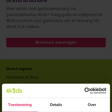
Gratis brochure
Meer weten over gastouderopvang via
gastouderbureau 4Kids? Vraag gratis en vrijblijvend de
4Kids brochure voor gastouders aan en ontvang het
direct in je mailbox.
Brochure aanvragen
Direct regelen
Aanmelden bij 4Kids
Brochure aanvragen
Berekening maken
Toestemming
Details
Over
Voor ouders