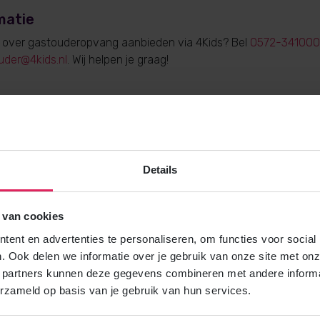
matie
e over gastouderopvang aanbieden via 4Kids? Bel
0572-341000
uder@4kids.nl
. Wij helpen je graag!
Gratis brochure
Details
Meer weten over gastouderopvang via
Vraag gratis en vrijblijvend de 4Kids 
en ontvang het direct in je mailbox.
 van cookies
ent en advertenties te personaliseren, om functies voor social
. Ook delen we informatie over je gebruik van onze site met onz
Brochure aanvragen
 partners kunnen deze gegevens combineren met andere informat
erzameld op basis van je gebruik van hun services.