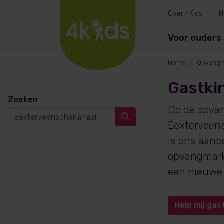
Over 4Kids
N
Voor ouders
Home
Opvangm
Gastki
Zoeken
Op de opva
Eexterveens
is ons aanb
opvangmarkt
een nieuwe
Help mij gas