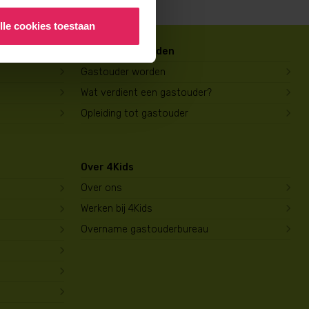
lle cookies toestaan
Gastouder worden
Gastouder worden
Wat verdient een gastouder?
Opleiding tot gastouder
Over 4Kids
Over ons
Werken bij 4Kids
Overname gastouderbureau