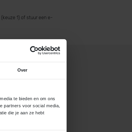
(keuze 1) of stuur een e-
Over
 gastouderbureau 4Kids?
brochure voor gastouders aan
 media te bieden en om ons
e partners voor social media,
ie die je aan ze hebt