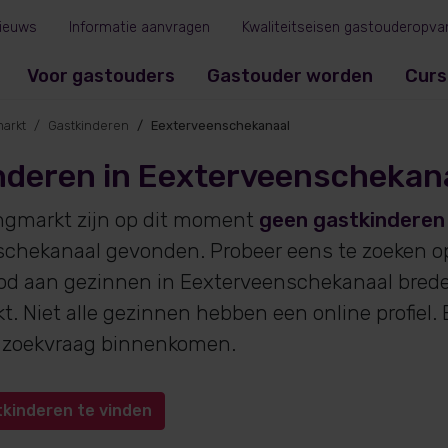
ieuws
Informatie aanvragen
Kwaliteitseisen gastouderopva
Voor gastouders
Gastouder worden
Curs
arkt
Gastkinderen
Eexterveenschekanaal
nderen in Eexterveenschekan
ngmarkt zijn op dit moment
geen gastkinderen
chekanaal gevonden. Probeer eens te zoeken op
od aan gezinnen in Eexterveenschekanaal brede
. Niet alle gezinnen hebben een online profiel.
 zoekvraag binnenkomen.
tkinderen te vinden