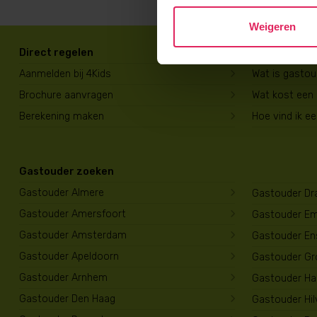
Weigeren
Direct regelen
Voor ouders
Aanmelden bij 4Kids
Wat is gasto
Brochure aanvragen
Wat kost een
Berekening maken
Hoe vind ik e
Gastouder zoeken
Gastouder Almere
Gastouder Dr
Gastouder Amersfoort
Gastouder E
Gastouder Amsterdam
Gastouder En
Gastouder Apeldoorn
Gastouder Gr
Gastouder Arnhem
Gastouder Har
Gastouder Den Haag
Gastouder Hi