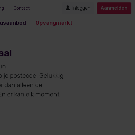
Inloggen
Aanmelden
ng
Contact
usaanbod
Opvangmarkt
aal
in
 je postcode. Gelukkig
r dan alleen de
 En er kan elk moment