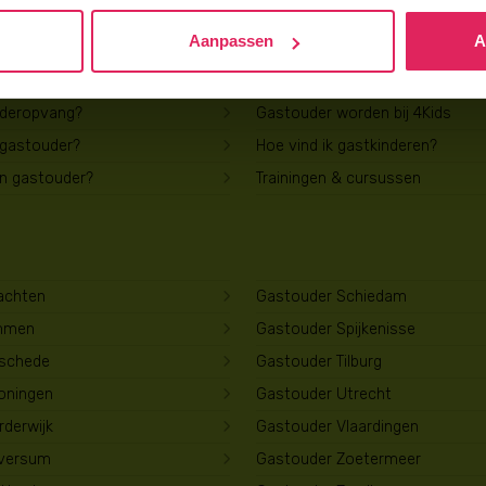
Aanpassen
A
Voor gastouders
uderopvang?
Gastouder worden bij 4Kids
 gastouder?
Hoe vind ik gastkinderen?
en gastouder?
Trainingen & cursussen
achten
Gastouder Schiedam
mmen
Gastouder Spijkenisse
schede
Gastouder Tilburg
oningen
Gastouder Utrecht
derwijk
Gastouder Vlaardingen
lversum
Gastouder Zoetermeer