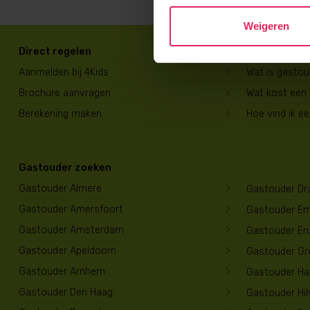
Weigeren
Direct regelen
Voor ouders
Aanmelden bij 4Kids
Wat is gasto
Brochure aanvragen
Wat kost een
Berekening maken
Hoe vind ik e
Gastouder zoeken
Gastouder Almere
Gastouder Dr
Gastouder Amersfoort
Gastouder E
Gastouder Amsterdam
Gastouder En
Gastouder Apeldoorn
Gastouder Gr
Gastouder Arnhem
Gastouder Har
Gastouder Den Haag
Gastouder Hi