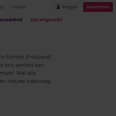
Inloggen
Aanmelden
ng
Contact
usaanbod
Opvangmarkt
in Echten (Friesland)
 is ons aanbod aan
arkt. Niet alle
een nieuwe zoekvraag