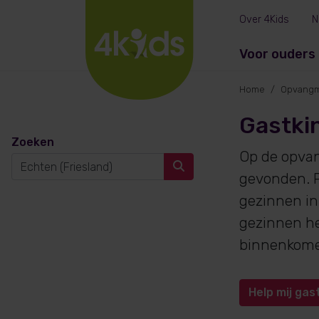
Over 4Kids
N
Voor ouders
Home
Opvangm
Gastkin
Zoeken
Op de opva
gevonden. P
gezinnen in
gezinnen he
binnenkom
Help mij gas