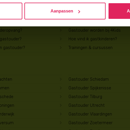
Aanpassen
A
Voor gastouders
uderopvang?
Gastouder worden bij 4Kids
 gastouder?
Hoe vind ik gastkinderen?
en gastouder?
Trainingen & cursussen
achten
Gastouder Schiedam
mmen
Gastouder Spijkenisse
schede
Gastouder Tilburg
oningen
Gastouder Utrecht
derwijk
Gastouder Vlaardingen
lversum
Gastouder Zoetermeer