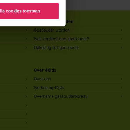
lle cookies toestaan
Gastouder worden
Gastouder worden
Wat verdient een gastouder?
Opleiding tot gastouder
Over 4Kids
Over ons
Werken bij 4Kids
Overname gastouderbureau