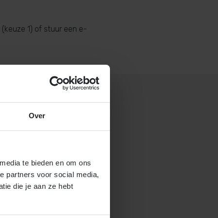
(keuze 1) of stuur een e-
Over
 gastouderbureau 4Kids?
brochure voor gastouders aan
 media te bieden en om ons
e partners voor social media,
ie die je aan ze hebt