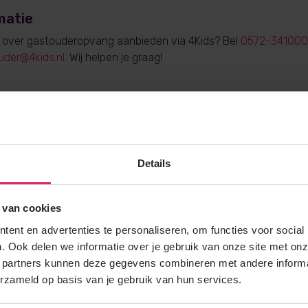
matie
e over gastouderopvang aanbieden via 4Kids? Bel
0572-341000
uder@4kids.nl
. Wij helpen je graag!
Gratis brochure
Details
Meer weten over gastouderopvang via
Vraag gratis en vrijblijvend de 4Kids 
en ontvang het direct in je mailbox.
 van cookies
ent en advertenties te personaliseren, om functies voor social
. Ook delen we informatie over je gebruik van onze site met onz
Brochure aanvragen
 partners kunnen deze gegevens combineren met andere informat
erzameld op basis van je gebruik van hun services.