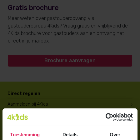
Gratis brochure
Meer weten over gastouderopvang via
gastouderbureau 4Kids? Vraag gratis en vrijblijvend de
4Kids brochure voor gastouders aan en ontvang het
direct in je mailbox.
Brochure aanvragen
Direct regelen
Aanmelden bij 4Kids
Brochure aanvragen
Berekening maken
Toestemming
Details
Over