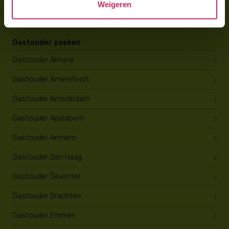
Weigeren
Opleiding tot gastouder
Gastouder zoeken
Gastouder Almere
Gastouder Amersfoort
Gastouder Amsterdam
Gastouder Apeldoorn
Gastouder Arnhem
Gastouder Den Haag
Gastouder Deventer
Gastouder Drachten
Gastouder Emmen