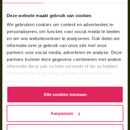
Voor ouders
Deze website maakt gebruik van cookies
Wat is gastouderopvang?
We gebruiken cookies om content en advertenties te
Wat kost een gastouder?
personaliseren, om functies voor social media te bieden
Hoe vind ik een gastouder?
en om ons websiteverkeer te analyseren. Ook delen we
informatie over je gebruik van onze site met onze
partners voor social media, adverteren en analyse. Deze
Voor gastouders
partners kunnen deze gegevens combineren met andere
Gastouder worden bij 4Kids
informatie die je aan ze hebt verstrekt of die ze hebben
verzameld op basis van je gebruik van hun services.
Hoe vind ik gastkinderen?
Trainingen & cursussen
Alle cookies toestaan
Gastouder worden
Gastouder worden
Aanpassen
Wat verdient een gastouder?