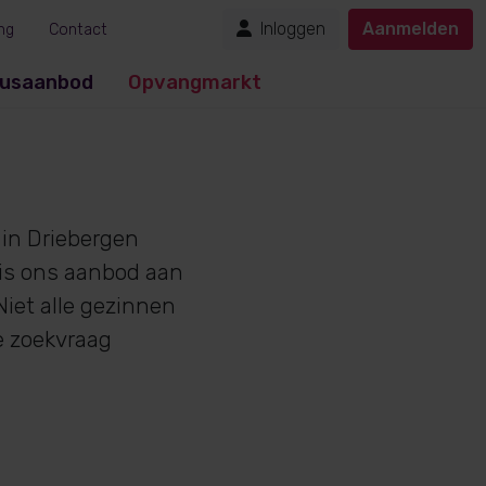
Inloggen
Aanmelden
ng
Contact
usaanbod
Opvangmarkt
in Driebergen
 is ons aanbod aan
iet alle gezinnen
e zoekvraag