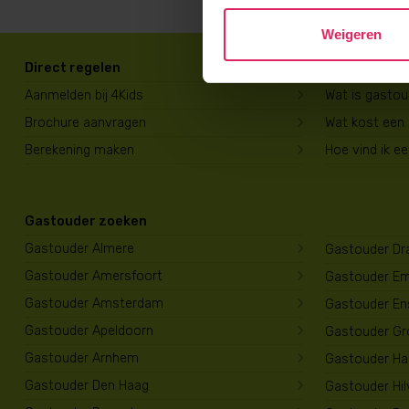
Weigeren
Direct regelen
Voor ouders
Aanmelden bij 4Kids
Wat is gasto
Brochure aanvragen
Wat kost een
Berekening maken
Hoe vind ik e
Gastouder zoeken
Gastouder Almere
Gastouder Dr
Gastouder Amersfoort
Gastouder E
Gastouder Amsterdam
Gastouder En
Gastouder Apeldoorn
Gastouder Gr
Gastouder Arnhem
Gastouder Har
Gastouder Den Haag
Gastouder Hi