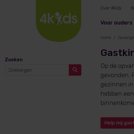
Over 4Kids
N
Voor ouders
Home
Opvangm
Gastki
Zoeken
Op de opva
gevonden. P
gezinnen in
hebben een 
binnenkom
Help mij gas