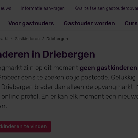
ieuws
Informatie aanvragen
Kwaliteitseisen gastouderopva
Voor gastouders
Gastouder worden
Curs
arkt
Gastkinderen
Driebergen
nderen in Driebergen
ngmarkt zijn op dit moment
geen gastkinderen
robeer eens te zoeken op je postcode. Gelukkig
 Driebergen breder dan alleen de opvangmarkt. N
online profiel. En er kan elk moment een nieuw
en.
tkinderen te vinden