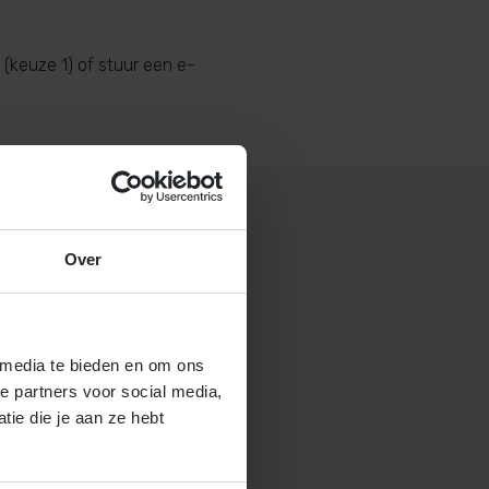
(keuze 1) of stuur een e-
Over
 gastouderbureau 4Kids?
brochure voor gastouders aan
 media te bieden en om ons
e partners voor social media,
ie die je aan ze hebt