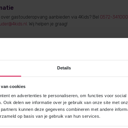
matie
e over gastouderopvang aanbieden via 4Kids? Bel
0572-341000
uder@4kids.nl
. Wij helpen je graag!
Gratis brochure
Details
Meer weten over gastouderopvang via
Vraag gratis en vrijblijvend de 4Kids 
en ontvang het direct in je mailbox.
 van cookies
ent en advertenties te personaliseren, om functies voor social
. Ook delen we informatie over je gebruik van onze site met onz
Brochure aanvragen
 partners kunnen deze gegevens combineren met andere informat
erzameld op basis van je gebruik van hun services.