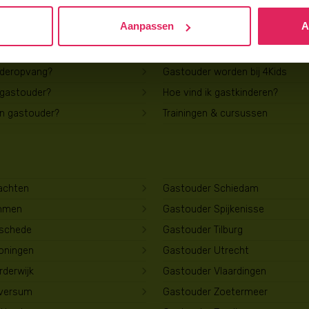
Aanpassen
A
Voor gastouders
uderopvang?
Gastouder worden bij 4Kids
 gastouder?
Hoe vind ik gastkinderen?
en gastouder?
Trainingen & cursussen
achten
Gastouder Schiedam
mmen
Gastouder Spijkenisse
schede
Gastouder Tilburg
oningen
Gastouder Utrecht
derwijk
Gastouder Vlaardingen
lversum
Gastouder Zoetermeer