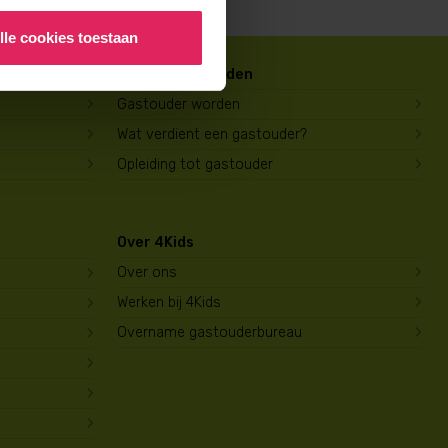
lle cookies toestaan
Gastouder worden
Gastouder worden
Wat verdient een gastouder?
Opleiding tot gastouder
Over 4Kids
Over ons
Werken bij 4Kids
Overname gastouderbureau