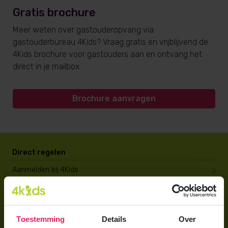
Gratis brochure
Meer weten over gastouderopvang via
gastouderbureau 4Kids? Vraag gratis en vrijblijvend de
4Kids brochure voor gastouders aan en ontvang het
direct in je mailbox.
Brochure aanvragen
Direct regelen
Aanmelden bij 4Kids
Brochure aanvragen
Berekening maken
Toestemming
Details
Over