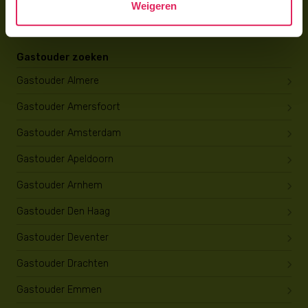
Weigeren
Opleiding tot gastouder
Gastouder zoeken
Gastouder Almere
Gastouder Amersfoort
Gastouder Amsterdam
Gastouder Apeldoorn
Gastouder Arnhem
Gastouder Den Haag
Gastouder Deventer
Gastouder Drachten
Gastouder Emmen