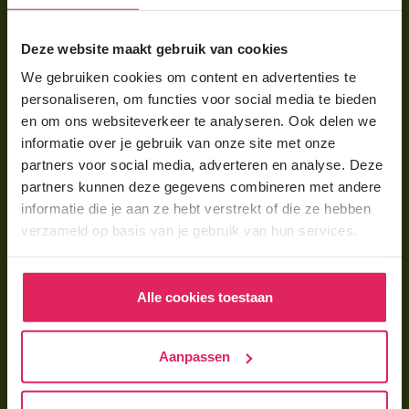
Voor ouders
Deze website maakt gebruik van cookies
Wat is gastouderopvang?
We gebruiken cookies om content en advertenties te
Wat kost een gastouder?
personaliseren, om functies voor social media te bieden
Hoe vind ik een gastouder?
en om ons websiteverkeer te analyseren. Ook delen we
informatie over je gebruik van onze site met onze
partners voor social media, adverteren en analyse. Deze
Voor gastouders
partners kunnen deze gegevens combineren met andere
Gastouder worden bij 4Kids
informatie die je aan ze hebt verstrekt of die ze hebben
verzameld op basis van je gebruik van hun services.
Hoe vind ik gastkinderen?
Trainingen & cursussen
Alle cookies toestaan
Gastouder worden
Gastouder worden
Aanpassen
Wat verdient een gastouder?