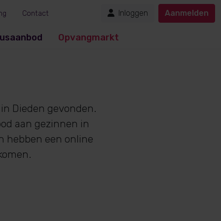
Inloggen
Aanmelden
ng
Contact
usaanbod
Opvangmarkt
in Dieden gevonden.
bod aan gezinnen in
en hebben een online
nkomen.