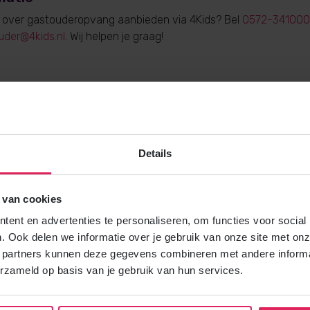
e over gastouderopvang aanbieden via 4Kids? Bel
0572-341000
uder@4kids.nl
. Wij helpen je graag!
Gratis brochure
Details
Meer weten over gastouderopvang via
Vraag gratis en vrijblijvend de 4Kids 
en ontvang het direct in je mailbox.
 van cookies
ent en advertenties te personaliseren, om functies voor social
Brochure aanvragen
. Ook delen we informatie over je gebruik van onze site met onz
 partners kunnen deze gegevens combineren met andere informat
erzameld op basis van je gebruik van hun services.