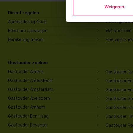
Weigeren
Direct regelen
Voor ouders
Aanmelden bij 4Kids
Wat is gasto
Brochure aanvragen
Wat kost een
Berekening maken
Hoe vind ik e
Gastouder zoeken
Gastouder Almere
Gastouder Dr
Gastouder Amersfoort
Gastouder E
Gastouder Amsterdam
Gastouder En
Gastouder Apeldoorn
Gastouder Gr
Gastouder Arnhem
Gastouder Har
Gastouder Den Haag
Gastouder Hi
Gastouder Deventer
Gastouder Ro