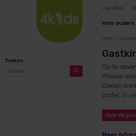
Over 4Kids
N
Voor ouders
Home
Opvangm
Gastki
Zoeken
Op de opva
Probeer een
Dieden bred
profiel. En
Help mij gas
Meer infor