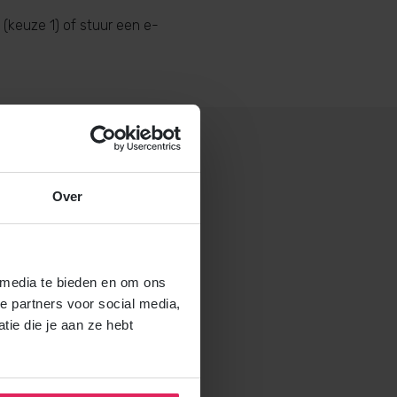
(keuze 1) of stuur een e-
Over
 gastouderbureau 4Kids?
brochure voor gastouders aan
 media te bieden en om ons
e partners voor social media,
ie die je aan ze hebt