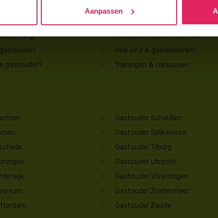
Aanpassen
A
Voor gastouders
uderopvang?
Gastouder worden bij 4Kids
 gastouder?
Hoe vind ik gastkinderen?
en gastouder?
Trainingen & cursussen
achten
Gastouder Schiedam
mmen
Gastouder Spijkenisse
schede
Gastouder Tilburg
oningen
Gastouder Utrecht
derwijk
Gastouder Vlaardingen
lversum
Gastouder Zoetermeer
tterdam
Gastouder Zwolle