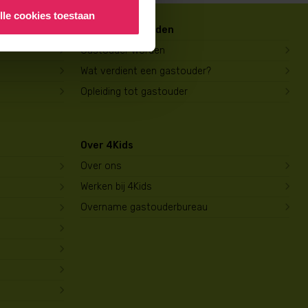
lle cookies toestaan
Gastouder worden
Gastouder worden
Wat verdient een gastouder?
Opleiding tot gastouder
Over 4Kids
Over ons
Werken bij 4Kids
Overname gastouderbureau