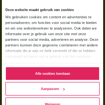
Wat is gastouderopvang?
Deze website maakt gebruik van cookies
Wat kost een gastouder?
We gebruiken cookies om content en advertenties te
personaliseren, om functies voor social media te bieden
Hoe vind ik een gastouder?
en om ons websiteverkeer te analyseren. Ook delen we
informatie over je gebruik van onze site met onze
Voor gastouders
partners voor social media, adverteren en analyse. Deze
partners kunnen deze gegevens combineren met andere
Gastouder worden bij 4Kids
informatie die je aan ze hebt verstrekt of die ze hebben
Hoe vind ik gastkinderen?
verzameld op basis van je gebruik van hun services.
Trainingen & cursussen
Alle cookies toestaan
Gastouder worden
Gastouder worden
Aanpassen
Wat verdient een gastouder?
Opleiding tot gastouder
Weigeren