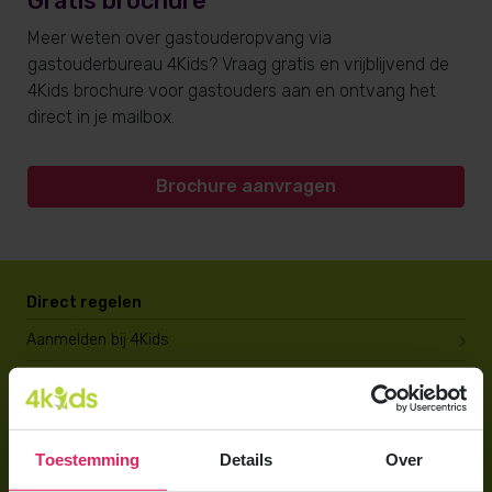
Gratis brochure
Meer weten over gastouderopvang via
gastouderbureau 4Kids? Vraag gratis en vrijblijvend de
4Kids brochure voor gastouders aan en ontvang het
direct in je mailbox.
Brochure aanvragen
Direct regelen
Aanmelden bij 4Kids
Brochure aanvragen
Berekening maken
Toestemming
Details
Over
Voor ouders