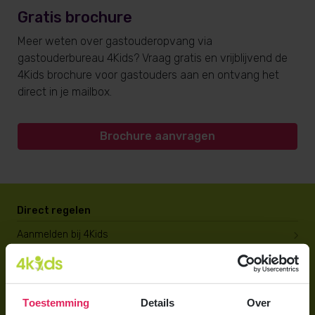
Gratis brochure
Meer weten over gastouderopvang via
gastouderbureau 4Kids? Vraag gratis en vrijblijvend de
4Kids brochure voor gastouders aan en ontvang het
direct in je mailbox.
Brochure aanvragen
Direct regelen
Aanmelden bij 4Kids
Brochure aanvragen
Berekening maken
Toestemming
Details
Over