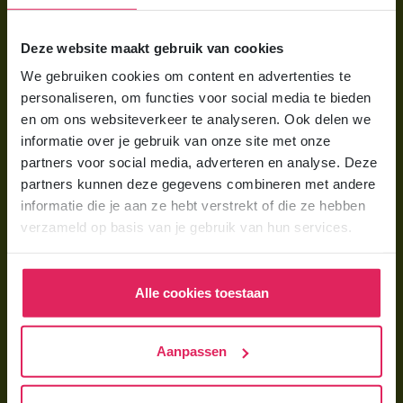
Voor ouders
Deze website maakt gebruik van cookies
Wat is gastouderopvang?
We gebruiken cookies om content en advertenties te
Wat kost een gastouder?
personaliseren, om functies voor social media te bieden
Hoe vind ik een gastouder?
en om ons websiteverkeer te analyseren. Ook delen we
informatie over je gebruik van onze site met onze
partners voor social media, adverteren en analyse. Deze
Voor gastouders
partners kunnen deze gegevens combineren met andere
Gastouder worden bij 4Kids
informatie die je aan ze hebt verstrekt of die ze hebben
verzameld op basis van je gebruik van hun services.
Hoe vind ik gastkinderen?
Trainingen & cursussen
Alle cookies toestaan
Gastouder worden
Gastouder worden
Aanpassen
Wat verdient een gastouder?