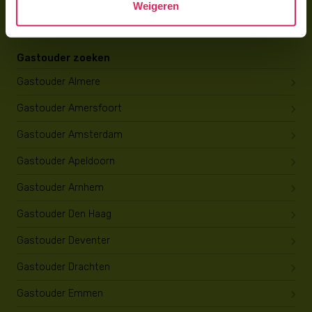
Weigeren
Opleiding tot gastouder
Gastouder zoeken
Gastouder Almere
Gastouder Amersfoort
Gastouder Amsterdam
Gastouder Apeldoorn
Gastouder Arnhem
Gastouder Den Haag
Gastouder Deventer
Gastouder Drachten
Gastouder Emmen