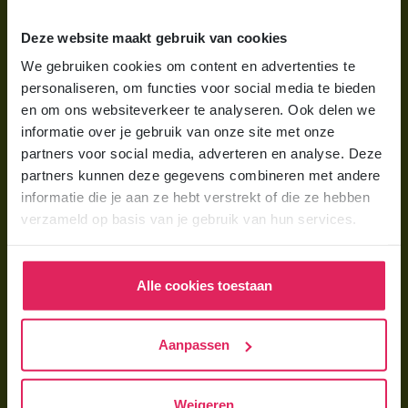
Wat is gastouderopvang?
Deze website maakt gebruik van cookies
Wat kost een gastouder?
We gebruiken cookies om content en advertenties te
personaliseren, om functies voor social media te bieden
Hoe vind ik een gastouder?
en om ons websiteverkeer te analyseren. Ook delen we
informatie over je gebruik van onze site met onze
Voor gastouders
partners voor social media, adverteren en analyse. Deze
partners kunnen deze gegevens combineren met andere
Gastouder worden bij 4Kids
informatie die je aan ze hebt verstrekt of die ze hebben
Hoe vind ik gastkinderen?
verzameld op basis van je gebruik van hun services.
Trainingen & cursussen
Alle cookies toestaan
Gastouder worden
Gastouder worden
Aanpassen
Wat verdient een gastouder?
Opleiding tot gastouder
Weigeren