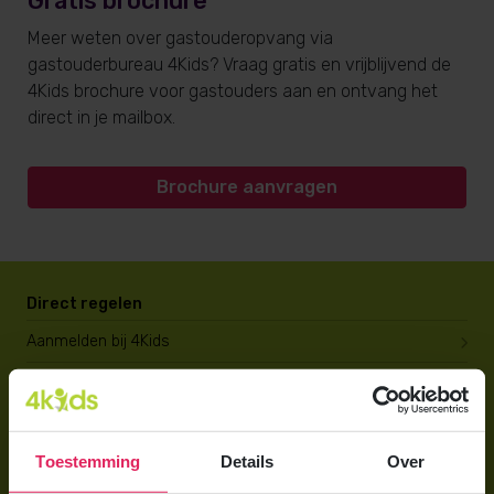
Gratis brochure
Meer weten over gastouderopvang via
gastouderbureau 4Kids? Vraag gratis en vrijblijvend de
4Kids brochure voor gastouders aan en ontvang het
direct in je mailbox.
Brochure aanvragen
Direct regelen
Aanmelden bij 4Kids
Brochure aanvragen
Berekening maken
Toestemming
Details
Over
Voor ouders