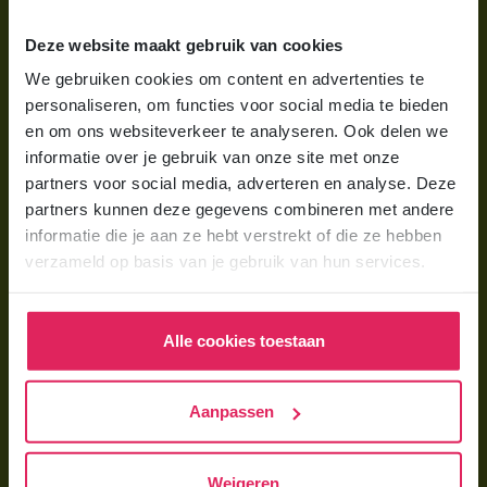
Wat is gastouderopvang?
Deze website maakt gebruik van cookies
Wat kost een gastouder?
We gebruiken cookies om content en advertenties te
personaliseren, om functies voor social media te bieden
Hoe vind ik een gastouder?
en om ons websiteverkeer te analyseren. Ook delen we
informatie over je gebruik van onze site met onze
Voor gastouders
partners voor social media, adverteren en analyse. Deze
partners kunnen deze gegevens combineren met andere
Gastouder worden bij 4Kids
informatie die je aan ze hebt verstrekt of die ze hebben
Hoe vind ik gastkinderen?
verzameld op basis van je gebruik van hun services.
Trainingen & cursussen
Alle cookies toestaan
Gastouder worden
Gastouder worden
Aanpassen
Wat verdient een gastouder?
Opleiding tot gastouder
Weigeren