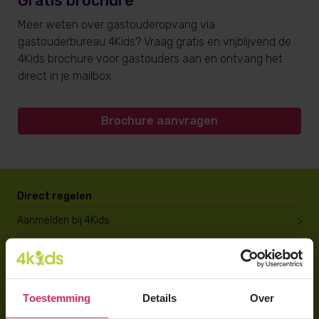
Gratis brochure
Meer weten over gastouderopvang via
gastouderbureau 4Kids? Vraag gratis en vrijblijvend de
4Kids brochure voor gastouders aan en ontvang het
direct in je mailbox.
Brochure aanvragen
Direct regelen
Aanmelden bij 4Kids
Brochure aanvragen
Berekening maken
Toestemming
Details
Over
Voor ouders