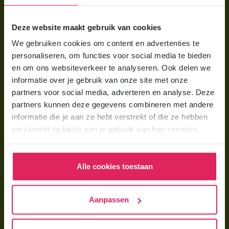
Voor ouders
Deze website maakt gebruik van cookies
Wat is gastouderopvang?
We gebruiken cookies om content en advertenties te
Wat kost een gastouder?
personaliseren, om functies voor social media te bieden
Hoe vind ik een gastouder?
en om ons websiteverkeer te analyseren. Ook delen we
informatie over je gebruik van onze site met onze
partners voor social media, adverteren en analyse. Deze
Voor gastouders
partners kunnen deze gegevens combineren met andere
Gastouder worden bij 4Kids
informatie die je aan ze hebt verstrekt of die ze hebben
verzameld op basis van je gebruik van hun services.
Hoe vind ik gastkinderen?
Trainingen & cursussen
Alle cookies toestaan
Gastouder worden
Gastouder worden
Aanpassen
Wat verdient een gastouder?