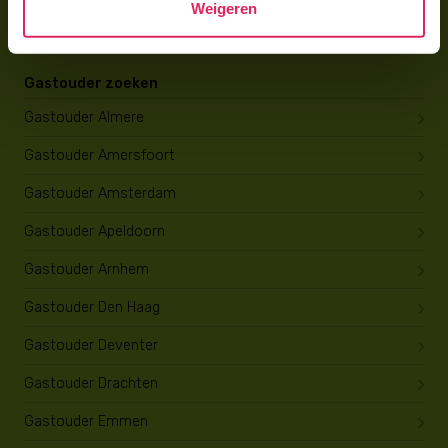
Weigeren
Opleiding tot gastouder
Gastouder zoeken
Gastouder Almere
Gastouder Amersfoort
Gastouder Amsterdam
Gastouder Apeldoorn
Gastouder Arnhem
Gastouder Den Haag
Gastouder Deventer
Gastouder Drachten
Gastouder Emmen