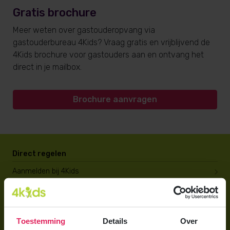
Gratis brochure
Meer weten over gastouderopvang via
gastouderbureau 4Kids? Vraag gratis en vrijblijvend de
4Kids brochure voor gastouders aan en ontvang het
direct in je mailbox.
Brochure aanvragen
Direct regelen
Aanmelden bij 4Kids
Brochure aanvragen
Berekening maken
Toestemming
Details
Over