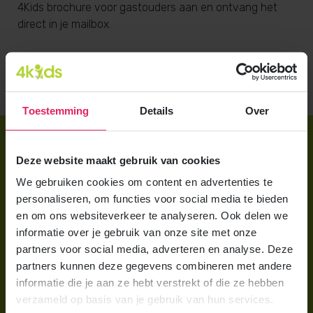
4Kids brochure voor gastouders aan en ontvang het
direct in je mailbox.
Brochure aanvragen
Toestemming
Details
Over
Direct regelen
Deze website maakt gebruik van cookies
Aanmelden bij 4Kids
We gebruiken cookies om content en advertenties te
Brochure aanvragen
personaliseren, om functies voor social media te bieden
en om ons websiteverkeer te analyseren. Ook delen we
Berekening maken
informatie over je gebruik van onze site met onze
partners voor social media, adverteren en analyse. Deze
Voor ouders
partners kunnen deze gegevens combineren met andere
informatie die je aan ze hebt verstrekt of die ze hebben
Wat is gastouderopvang?
verzameld op basis van je gebruik van hun services.
Wat kost een gastouder?