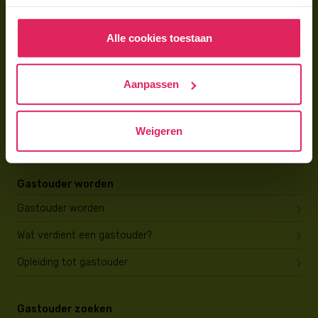
Hoe vind ik een gastouder?
Alle cookies toestaan
Voor gastouders
Aanpassen
Gastouder worden bij 4Kids
Hoe vind ik gastkinderen?
Weigeren
Trainingen & cursussen
Gastouder worden
Gastouder worden
Wat verdient een gastouder?
Opleiding tot gastouder
Gastouder zoeken