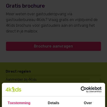
Gratis brochure
Meer weten over gastouderopvang via
gastouderbureau 4Kids? Vraag gratis en vrijblijvend de
4Kids brochure voor gastouders aan en ontvang het
direct in je mailbox.
Brochure aanvragen
Direct regelen
Aanmelden bij 4Kids
Brochure aanvragen
Berekening maken
Toestemming
Details
Over