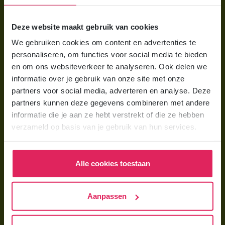
Voor ouders
Deze website maakt gebruik van cookies
Wat is gastouderopvang?
We gebruiken cookies om content en advertenties te
Wat kost een gastouder?
personaliseren, om functies voor social media te bieden
Hoe vind ik een gastouder?
en om ons websiteverkeer te analyseren. Ook delen we
informatie over je gebruik van onze site met onze
partners voor social media, adverteren en analyse. Deze
Voor gastouders
partners kunnen deze gegevens combineren met andere
Gastouder worden bij 4Kids
informatie die je aan ze hebt verstrekt of die ze hebben
verzameld op basis van je gebruik van hun services.
Hoe vind ik gastkinderen?
Trainingen & cursussen
Alle cookies toestaan
Gastouder worden
Gastouder worden
Aanpassen
Wat verdient een gastouder?