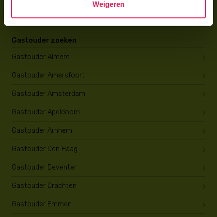
Weigeren
Opleiding tot gastouder
Gastouder zoeken
Gastouder Almere
Gastouder Amersfoort
Gastouder Amsterdam
Gastouder Apeldoorn
Gastouder Arnhem
Gastouder Den Haag
Gastouder Deventer
Gastouder Drachten
Gastouder Emmen