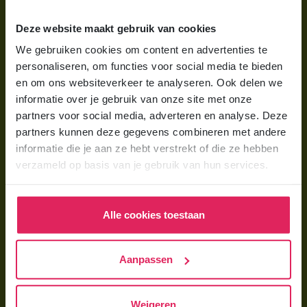
Wat is gastouderopvang?
Deze website maakt gebruik van cookies
Wat kost een gastouder?
We gebruiken cookies om content en advertenties te
personaliseren, om functies voor social media te bieden
Hoe vind ik een gastouder?
en om ons websiteverkeer te analyseren. Ook delen we
informatie over je gebruik van onze site met onze
Voor gastouders
partners voor social media, adverteren en analyse. Deze
partners kunnen deze gegevens combineren met andere
Gastouder worden bij 4Kids
informatie die je aan ze hebt verstrekt of die ze hebben
Hoe vind ik gastkinderen?
verzameld op basis van je gebruik van hun services.
Trainingen & cursussen
Alle cookies toestaan
Gastouder worden
Gastouder worden
Aanpassen
Wat verdient een gastouder?
Opleiding tot gastouder
Weigeren