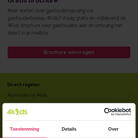
Gratis brochure
Meer weten over gastouderopvang via
gastouderbureau 4Kids? Vraag gratis en vrijblijvend de
4Kids brochure voor gastouders aan en ontvang het
direct in je mailbox.
Brochure aanvragen
Direct regelen
Aanmelden bij 4Kids
Brochure aanvragen
Berekening maken
Toestemming
Details
Over
Voor ouders