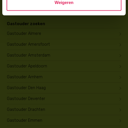
Weigeren
Opleiding tot gastouder
Gastouder zoeken
Gastouder Almere
Gastouder Amersfoort
Gastouder Amsterdam
Gastouder Apeldoorn
Gastouder Arnhem
Gastouder Den Haag
Gastouder Deventer
Gastouder Drachten
Gastouder Emmen