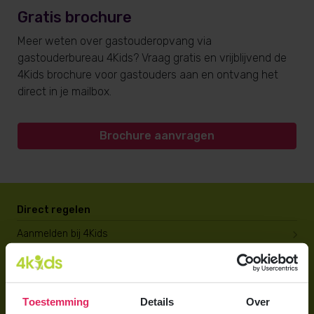
Gratis brochure
Meer weten over gastouderopvang via
gastouderbureau 4Kids? Vraag gratis en vrijblijvend de
4Kids brochure voor gastouders aan en ontvang het
direct in je mailbox.
Brochure aanvragen
Direct regelen
Aanmelden bij 4Kids
Brochure aanvragen
Berekening maken
Toestemming
Details
Over