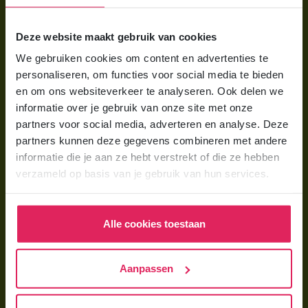
Voor ouders
Deze website maakt gebruik van cookies
Wat is gastouderopvang?
We gebruiken cookies om content en advertenties te
Wat kost een gastouder?
personaliseren, om functies voor social media te bieden
Hoe vind ik een gastouder?
en om ons websiteverkeer te analyseren. Ook delen we
informatie over je gebruik van onze site met onze
partners voor social media, adverteren en analyse. Deze
Voor gastouders
partners kunnen deze gegevens combineren met andere
Gastouder worden bij 4Kids
informatie die je aan ze hebt verstrekt of die ze hebben
verzameld op basis van je gebruik van hun services.
Hoe vind ik gastkinderen?
Trainingen & cursussen
Alle cookies toestaan
Gastouder worden
Gastouder worden
Aanpassen
Wat verdient een gastouder?