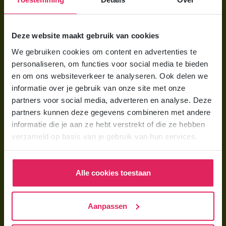
Voor ouders
Deze website maakt gebruik van cookies
Wat is gastouderopvang?
We gebruiken cookies om content en advertenties te
personaliseren, om functies voor social media te bieden
Wat kost een gastouder?
en om ons websiteverkeer te analyseren. Ook delen we
Hoe vind ik een gastouder?
informatie over je gebruik van onze site met onze
partners voor social media, adverteren en analyse. Deze
partners kunnen deze gegevens combineren met andere
Voor gastouders
informatie die je aan ze hebt verstrekt of die ze hebben
Gastouder worden bij 4Kids
verzameld op basis van je gebruik van hun services.
Hoe vind ik gastkinderen?
Trainingen & cursussen
Alle cookies toestaan
Gastouder worden
Aanpassen
Gastouder worden