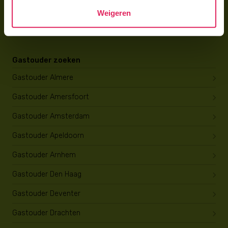
Wat verdient een gastouder?
Weigeren
Opleiding tot gastouder
Gastouder zoeken
Gastouder Almere
Gastouder Amersfoort
Gastouder Amsterdam
Gastouder Apeldoorn
Gastouder Arnhem
Gastouder Den Haag
Gastouder Deventer
Gastouder Drachten