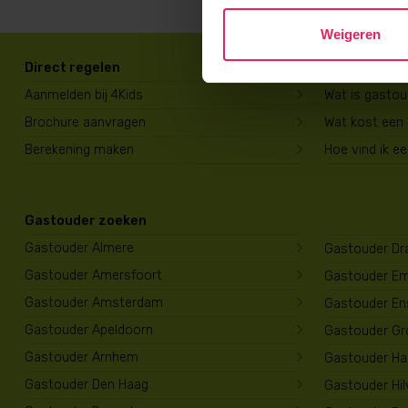
Weigeren
Direct regelen
Voor ouders
Aanmelden bij 4Kids
Wat is gasto
Brochure aanvragen
Wat kost een
Berekening maken
Hoe vind ik e
Gastouder zoeken
Gastouder Almere
Gastouder Dr
Gastouder Amersfoort
Gastouder E
Gastouder Amsterdam
Gastouder En
Gastouder Apeldoorn
Gastouder Gr
Gastouder Arnhem
Gastouder Har
Gastouder Den Haag
Gastouder Hi