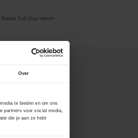
(keuze 1) of stuur een e-
Over
 gastouderbureau 4Kids?
brochure voor gastouders aan
 media te bieden en om ons
e partners voor social media,
ie die je aan ze hebt