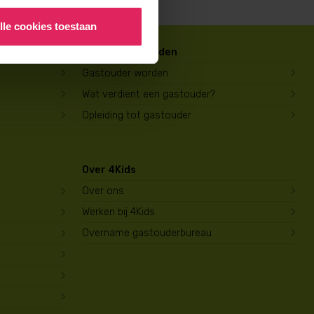
lle cookies toestaan
Gastouder worden
Gastouder worden
Wat verdient een gastouder?
Opleiding tot gastouder
Over 4Kids
Over ons
Werken bij 4Kids
Overname gastouderbureau