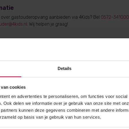
matie
e over gastouderopvang aanbieden via 4Kids? Bel
0572-341000
uder@4kids.nl
. Wij helpen je graag!
Gratis brochure
Details
Meer weten over gastouderopvang via
Vraag gratis en vrijblijvend de 4Kids 
en ontvang het direct in je mailbox.
 van cookies
ent en advertenties te personaliseren, om functies voor social
. Ook delen we informatie over je gebruik van onze site met onz
Brochure aanvragen
 partners kunnen deze gegevens combineren met andere informat
erzameld op basis van je gebruik van hun services.