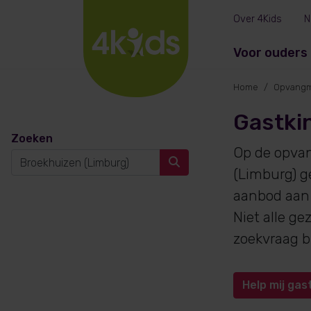
Over 4Kids
N
Voor ouders
Home
Opvangm
Gastki
Zoeken
Op de opva
(Limburg) g
aanbod aan 
Niet alle g
zoekvraag 
Help mij gas