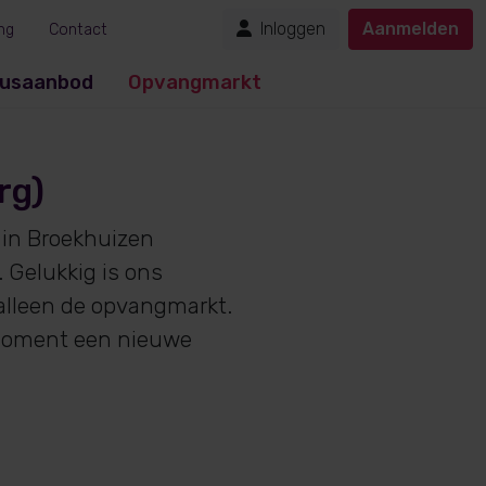
Inloggen
Aanmelden
ng
Contact
usaanbod
Opvangmarkt
rg)
in Broekhuizen
 Gelukkig is ons
alleen de opvangmarkt.
k moment een nieuwe