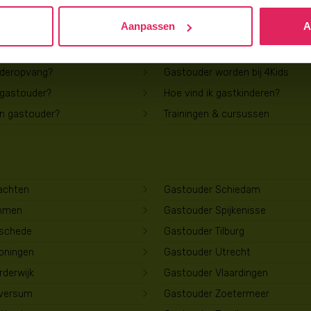
Aanpassen
A
Voor gastouders
uderopvang?
Gastouder worden bij 4Kids
 gastouder?
Hoe vind ik gastkinderen?
en gastouder?
Trainingen & cursussen
achten
Gastouder Schiedam
mmen
Gastouder Spijkenisse
schede
Gastouder Tilburg
oningen
Gastouder Utrecht
derwijk
Gastouder Vlaardingen
lversum
Gastouder Zoetermeer