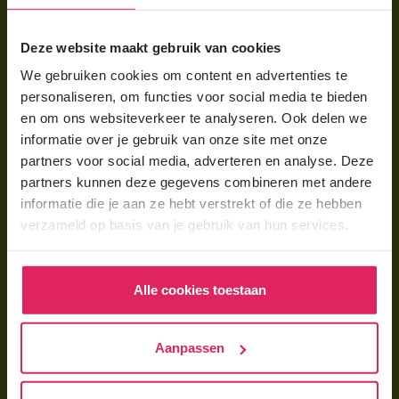
Voor ouders
Deze website maakt gebruik van cookies
Wat is gastouderopvang?
We gebruiken cookies om content en advertenties te
Wat kost een gastouder?
personaliseren, om functies voor social media te bieden
Hoe vind ik een gastouder?
en om ons websiteverkeer te analyseren. Ook delen we
informatie over je gebruik van onze site met onze
partners voor social media, adverteren en analyse. Deze
Voor gastouders
partners kunnen deze gegevens combineren met andere
Gastouder worden bij 4Kids
informatie die je aan ze hebt verstrekt of die ze hebben
verzameld op basis van je gebruik van hun services.
Hoe vind ik gastkinderen?
Trainingen & cursussen
Alle cookies toestaan
Gastouder worden
Gastouder worden
Aanpassen
Wat verdient een gastouder?