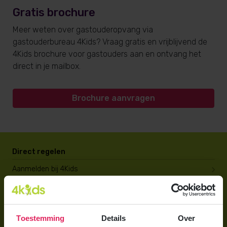
Gratis brochure
Meer weten over gastouderopvang via
gastouderbureau 4Kids? Vraag gratis en vrijblijvend de
4Kids brochure voor gastouders aan en ontvang het
direct in je mailbox.
Brochure aanvragen
Direct regelen
Aanmelden bij 4Kids
Brochure aanvragen
Berekening maken
Toestemming
Details
Over