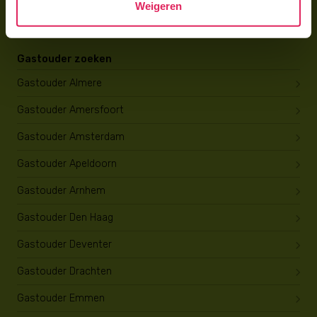
Weigeren
Opleiding tot gastouder
Gastouder zoeken
Gastouder Almere
Gastouder Amersfoort
Gastouder Amsterdam
Gastouder Apeldoorn
Gastouder Arnhem
Gastouder Den Haag
Gastouder Deventer
Gastouder Drachten
Gastouder Emmen