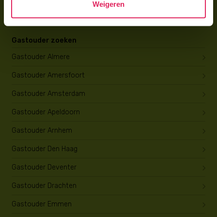
Weigeren
Opleiding tot gastouder
Gastouder zoeken
Gastouder Almere
Gastouder Amersfoort
Gastouder Amsterdam
Gastouder Apeldoorn
Gastouder Arnhem
Gastouder Den Haag
Gastouder Deventer
Gastouder Drachten
Gastouder Emmen