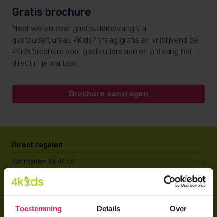
Gratis brochure
Meer weten over gastouderopvang via
gastouderbureau 4Kids? Vraag gratis en vrijblijvend de
4Kids brochure voor gastouders aan en ontvang het
direct in je mailbox.
Brochure aanvragen
Direct regelen
Aanmelden bij 4Kids
Brochure aanvragen
Berekening maken
Toestemming
Details
Over