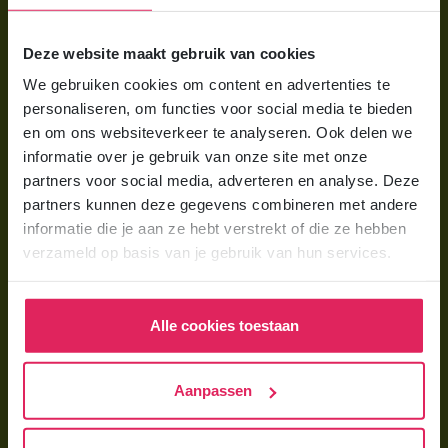
Voor ouders
Deze website maakt gebruik van cookies
Wat is gastouderopvang?
We gebruiken cookies om content en advertenties te
Wat kost een gastouder?
personaliseren, om functies voor social media te bieden
Hoe vind ik een gastouder?
en om ons websiteverkeer te analyseren. Ook delen we
informatie over je gebruik van onze site met onze
partners voor social media, adverteren en analyse. Deze
Voor gastouders
partners kunnen deze gegevens combineren met andere
Gastouder worden bij 4Kids
informatie die je aan ze hebt verstrekt of die ze hebben
verzameld op basis van je gebruik van hun services.
Hoe vind ik gastkinderen?
Trainingen & cursussen
Alle cookies toestaan
Gastouder worden
Gastouder worden
Aanpassen
Wat verdient een gastouder?