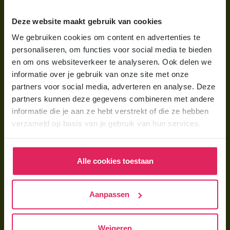
Wat is gastouderopvang?
Deze website maakt gebruik van cookies
Wat kost een gastouder?
We gebruiken cookies om content en advertenties te
personaliseren, om functies voor social media te bieden
Hoe vind ik een gastouder?
en om ons websiteverkeer te analyseren. Ook delen we
informatie over je gebruik van onze site met onze
Voor gastouders
partners voor social media, adverteren en analyse. Deze
partners kunnen deze gegevens combineren met andere
Gastouder worden bij 4Kids
informatie die je aan ze hebt verstrekt of die ze hebben
Hoe vind ik gastkinderen?
verzameld op basis van je gebruik van hun services.
Trainingen & cursussen
Alle cookies toestaan
Gastouder worden
Gastouder worden
Aanpassen
Wat verdient een gastouder?
Opleiding tot gastouder
Weigeren