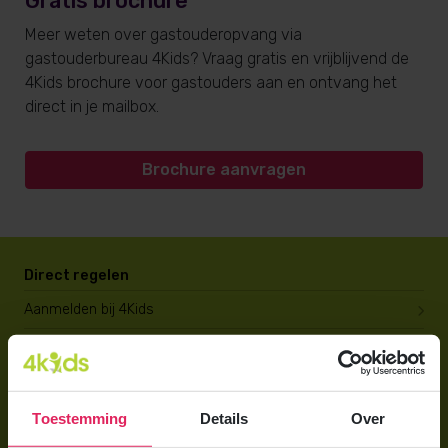
Gratis brochure
Meer weten over gastouderopvang via
gastouderbureau 4Kids? Vraag gratis en vrijblijvend de
4Kids brochure voor gastouders aan en ontvang het
direct in je mailbox.
Brochure aanvragen
Direct regelen
Aanmelden bij 4Kids
Brochure aanvragen
Berekening maken
Toestemming
Details
Over
Voor ouders