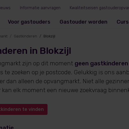
ieuws
Informatie aanvragen
Kwaliteitseisen gastouderopva
Voor gastouders
Gastouder worden
Curs
arkt
Gastkinderen
Blokzijl
deren in Blokzijl
ngmarkt zijn op dit moment
geen gastkinderen
s te zoeken op je postcode. Gelukkig is ons aan
eder dan alleen de opvangmarkt. Niet alle gezinn
 er kan elk moment een nieuwe zoekvraag binne
tkinderen te vinden
matie