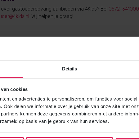
e over gastouderopvang aanbieden via 4Kids? Bel
0572-341000
uder@4kids.nl
. Wij helpen je graag!
Gratis brochure
Details
Meer weten over gastouderopvang via
Vraag gratis en vrijblijvend de 4Kids 
en ontvang het direct in je mailbox.
 van cookies
ent en advertenties te personaliseren, om functies voor social
Brochure aanvragen
. Ook delen we informatie over je gebruik van onze site met onz
 partners kunnen deze gegevens combineren met andere informat
erzameld op basis van je gebruik van hun services.