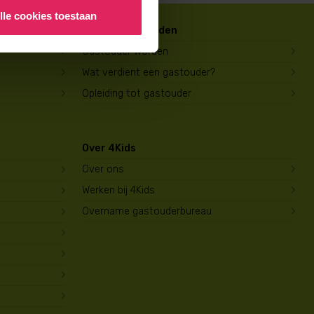
lle cookies toestaan
Gastouder worden
Gastouder worden
Wat verdient een gastouder?
Opleiding tot gastouder
Over 4Kids
Over ons
Werken bij 4Kids
Overname gastouderbureau