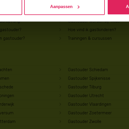
Aanpassen
A
Voor gastouders
uderopvang?
Gastouder worden bij 4Kids
 gastouder?
Hoe vind ik gastkinderen?
en gastouder?
Trainingen & cursussen
achten
Gastouder Schiedam
mmen
Gastouder Spijkenisse
schede
Gastouder Tilburg
oningen
Gastouder Utrecht
derwijk
Gastouder Vlaardingen
lversum
Gastouder Zoetermeer
tterdam
Gastouder Zwolle