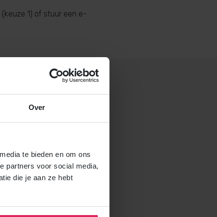
(keuze 1) of stuur een e-
Over
 gastouderbureau 4Kids?
brochure voor gastouders aan
 media te bieden en om ons
e partners voor social media,
ie die je aan ze hebt