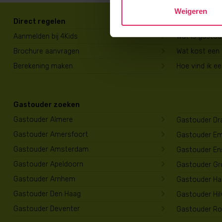
Weigeren
Direct regelen
Voor ouders
Aanmelden bij 4Kids
Wat is gasto
Brochure aanvragen
Wat kost een
Berekening maken
Hoe vind ik e
Gastouder zoeken
Gastouder Almere
Gastouder Dr
Gastouder Amersfoort
Gastouder E
Gastouder Amsterdam
Gastouder En
Gastouder Apeldoorn
Gastouder Gr
Gastouder Arnhem
Gastouder Har
Gastouder Den Haag
Gastouder Hi
Gastouder Deventer
Gastouder Ro