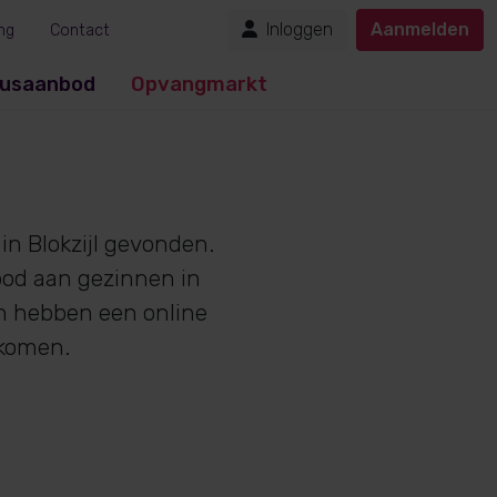
Inloggen
Aanmelden
ng
Contact
usaanbod
Opvangmarkt
in Blokzijl gevonden.
bod aan gezinnen in
en hebben een online
nkomen.