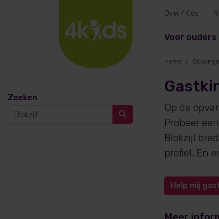
Over 4Kids
N
Voor ouders
Home
Opvangm
Gastkin
Zoeken
Op de opva
Probeer een
Blokzijl br
profiel. En
Help mij gas
Meer infor