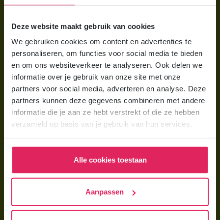
Voor ouders
Deze website maakt gebruik van cookies
Wat is gastouderopvang?
We gebruiken cookies om content en advertenties te
Wat kost een gastouder?
personaliseren, om functies voor social media te bieden
Hoe vind ik een gastouder?
en om ons websiteverkeer te analyseren. Ook delen we
informatie over je gebruik van onze site met onze
partners voor social media, adverteren en analyse. Deze
Voor gastouders
partners kunnen deze gegevens combineren met andere
Gastouder worden bij 4Kids
informatie die je aan ze hebt verstrekt of die ze hebben
verzameld op basis van je gebruik van hun services.
Hoe vind ik gastkinderen?
Trainingen & cursussen
Alle cookies toestaan
Gastouder worden
Gastouder worden
Aanpassen
Wat verdient een gastouder?