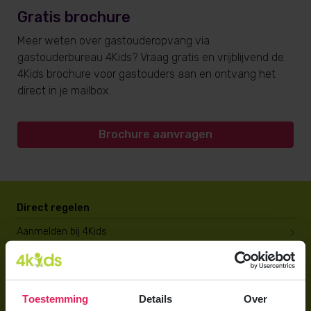
Gratis brochure
Meer weten over gastouderopvang via
gastouderbureau 4Kids? Vraag gratis en vrijblijvend de
4Kids brochure voor gastouders aan en ontvang het
direct in je mailbox.
Brochure aanvragen
Direct regelen
Aanmelden bij 4Kids
Brochure aanvragen
Berekening maken
Toestemming
Details
Over