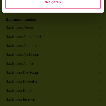
Weigeren
Opleiding tot gastouder
Gastouder zoeken
Gastouder Almere
Gastouder Amersfoort
Gastouder Amsterdam
Gastouder Apeldoorn
Gastouder Arnhem
Gastouder Den Haag
Gastouder Deventer
Gastouder Drachten
Gastouder Emmen