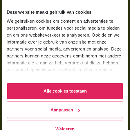
Wat is gastouderopvang?
Deze website maakt gebruik van cookies
Wat kost een gastouder?
We gebruiken cookies om content en advertenties te
personaliseren, om functies voor social media te bieden
Hoe vind ik een gastouder?
en om ons websiteverkeer te analyseren. Ook delen we
informatie over je gebruik van onze site met onze
Voor gastouders
partners voor social media, adverteren en analyse. Deze
partners kunnen deze gegevens combineren met andere
Gastouder worden bij 4Kids
informatie die je aan ze hebt verstrekt of die ze hebben
Hoe vind ik gastkinderen?
verzameld op basis van je gebruik van hun services.
Trainingen & cursussen
Alle cookies toestaan
Gastouder worden
Gastouder worden
Aanpassen
Wat verdient een gastouder?
Opleiding tot gastouder
Weigeren