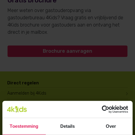
Gratis brochure
Meer weten over gastouderopvang via
gastouderbureau 4Kids? Vraag gratis en vrijblijvend de
4Kids brochure voor gastouders aan en ontvang het
direct in je mailbox.
Brochure aanvragen
Direct regelen
Aanmelden bij 4Kids
Brochure aanvragen
Berekening maken
Toestemming
Details
Over
Voor ouders