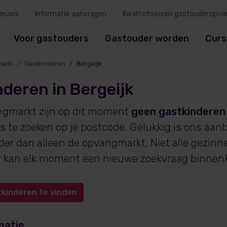
ieuws
Informatie aanvragen
Kwaliteitseisen gastouderopva
Voor gastouders
Gastouder worden
Curs
arkt
Gastkinderen
Bergeijk
deren in Bergeijk
ngmarkt zijn op dit moment
geen gastkinderen
s te zoeken op je postcode. Gelukkig is ons aan
eder dan alleen de opvangmarkt. Niet alle gezin
 er kan elk moment een nieuwe zoekvraag binne
tkinderen te vinden
matie