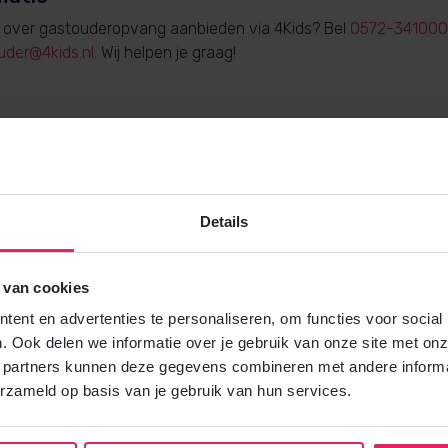
e over gastouderopvang aanbieden via 4Kids? Bel
0572-341000
uder@4kids.nl
. Wij helpen je graag!
Gratis brochure
Details
Meer weten over gastouderopvang via
Vraag gratis en vrijblijvend de 4Kids 
en ontvang het direct in je mailbox.
 van cookies
ent en advertenties te personaliseren, om functies voor social
Brochure aanvragen
. Ook delen we informatie over je gebruik van onze site met onz
 partners kunnen deze gegevens combineren met andere informat
erzameld op basis van je gebruik van hun services.