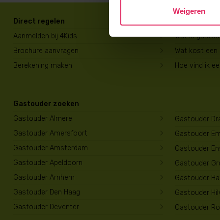
Weigeren
Direct regelen
Voor ouders
Aanmelden bij 4Kids
Wat is gasto
Brochure aanvragen
Wat kost een
Berekening maken
Hoe vind ik e
Gastouder zoeken
Gastouder Almere
Gastouder Dr
Gastouder Amersfoort
Gastouder E
Gastouder Amsterdam
Gastouder En
Gastouder Apeldoorn
Gastouder Gr
Gastouder Arnhem
Gastouder Har
Gastouder Den Haag
Gastouder Hi
Gastouder Deventer
Gastouder Ro