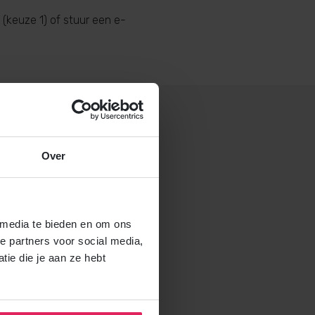
(keuze 1) of stuur een e-
Over
 gastouderbureau 4Kids?
brochure voor gastouders aan
 media te bieden en om ons
e partners voor social media,
ie die je aan ze hebt