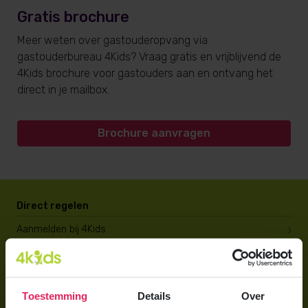
Gratis brochure
Meer weten over gastouderopvang via
gastouderbureau 4Kids? Vraag gratis en vrijblijvend de
4Kids brochure voor gastouders aan en ontvang het
direct in je mailbox.
Brochure aanvragen
Direct regelen
Aanmelden bij 4Kids
Brochure aanvragen
Berekening maken
Toestemming
Details
Over