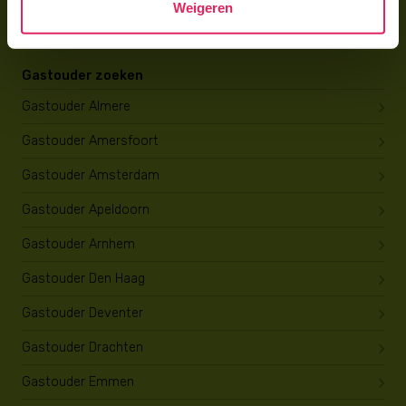
Weigeren
Opleiding tot gastouder
Gastouder zoeken
Gastouder Almere
Gastouder Amersfoort
Gastouder Amsterdam
Gastouder Apeldoorn
Gastouder Arnhem
Gastouder Den Haag
Gastouder Deventer
Gastouder Drachten
Gastouder Emmen