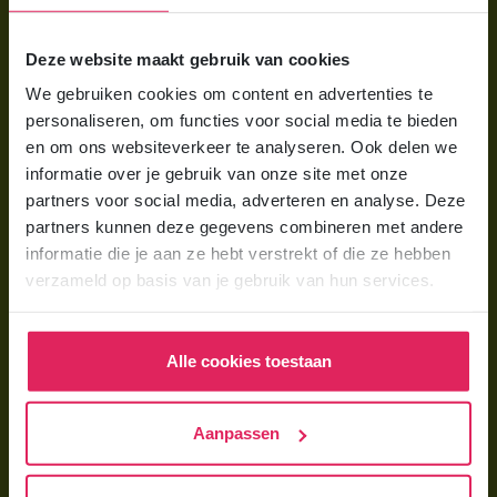
Voor ouders
Deze website maakt gebruik van cookies
Wat is gastouderopvang?
We gebruiken cookies om content en advertenties te
Wat kost een gastouder?
personaliseren, om functies voor social media te bieden
Hoe vind ik een gastouder?
en om ons websiteverkeer te analyseren. Ook delen we
informatie over je gebruik van onze site met onze
partners voor social media, adverteren en analyse. Deze
Voor gastouders
partners kunnen deze gegevens combineren met andere
Gastouder worden bij 4Kids
informatie die je aan ze hebt verstrekt of die ze hebben
verzameld op basis van je gebruik van hun services.
Hoe vind ik gastkinderen?
Trainingen & cursussen
Alle cookies toestaan
Gastouder worden
Gastouder worden
Aanpassen
Wat verdient een gastouder?