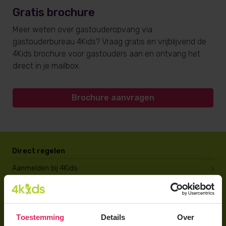
Gratis brochure
Meer weten over gastouderopvang via
gastouderbureau 4Kids? Vraag gratis en vrijblijvend de
4Kids brochure voor gastouders aan en ontvang het
direct in je mailbox.
Brochure aanvragen
Direct regelen
Aanmelden bij 4Kids
Brochure aanvragen
Berekening maken
Toestemming
Details
Over