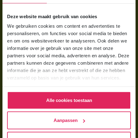
Voor ouders
Deze website maakt gebruik van cookies
Wat is gastouderopvang?
We gebruiken cookies om content en advertenties te
Wat kost een gastouder?
personaliseren, om functies voor social media te bieden
Hoe vind ik een gastouder?
en om ons websiteverkeer te analyseren. Ook delen we
informatie over je gebruik van onze site met onze
partners voor social media, adverteren en analyse. Deze
Voor gastouders
partners kunnen deze gegevens combineren met andere
Gastouder worden bij 4Kids
informatie die je aan ze hebt verstrekt of die ze hebben
verzameld op basis van je gebruik van hun services.
Hoe vind ik gastkinderen?
Trainingen & cursussen
Alle cookies toestaan
Gastouder worden
Gastouder worden
Aanpassen
Wat verdient een gastouder?