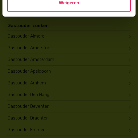
Weigeren
Opleiding tot gastouder
Gastouder zoeken
Gastouder Almere
Gastouder Amersfoort
Gastouder Amsterdam
Gastouder Apeldoorn
Gastouder Arnhem
Gastouder Den Haag
Gastouder Deventer
Gastouder Drachten
Gastouder Emmen