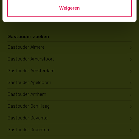
Wat verdient een gastouder?
Weigeren
Opleiding tot gastouder
Gastouder zoeken
Gastouder Almere
Gastouder Amersfoort
Gastouder Amsterdam
Gastouder Apeldoorn
Gastouder Arnhem
Gastouder Den Haag
Gastouder Deventer
Gastouder Drachten