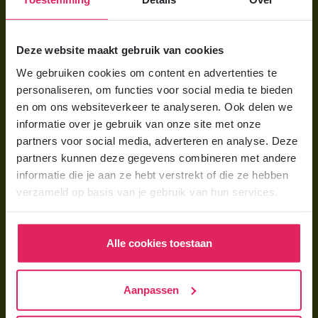
Voor ouders
Deze website maakt gebruik van cookies
Wat is gastouderopvang?
We gebruiken cookies om content en advertenties te
personaliseren, om functies voor social media te bieden
Wat kost een gastouder?
en om ons websiteverkeer te analyseren. Ook delen we
Hoe vind ik een gastouder?
informatie over je gebruik van onze site met onze
partners voor social media, adverteren en analyse. Deze
partners kunnen deze gegevens combineren met andere
Voor gastouders
informatie die je aan ze hebt verstrekt of die ze hebben
Gastouder worden bij 4Kids
verzameld op basis van je gebruik van hun services.
Hoe vind ik gastkinderen?
Trainingen & cursussen
Alle cookies toestaan
Gastouder worden
Aanpassen
Gastouder worden