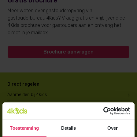
Gratis brochure
Meer weten over gastouderopvang via
gastouderbureau 4Kids? Vraag gratis en vrijblijvend de
4Kids brochure voor gastouders aan en ontvang het
direct in je mailbox.
Brochure aanvragen
Direct regelen
Aanmelden bij 4Kids
Brochure aanvragen
Berekening maken
Toestemming
Details
Over
Voor ouders