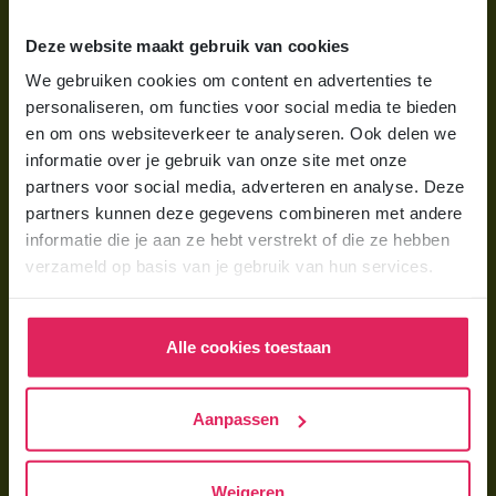
Wat is gastouderopvang?
Deze website maakt gebruik van cookies
Wat kost een gastouder?
We gebruiken cookies om content en advertenties te
personaliseren, om functies voor social media te bieden
Hoe vind ik een gastouder?
en om ons websiteverkeer te analyseren. Ook delen we
informatie over je gebruik van onze site met onze
Voor gastouders
partners voor social media, adverteren en analyse. Deze
partners kunnen deze gegevens combineren met andere
Gastouder worden bij 4Kids
informatie die je aan ze hebt verstrekt of die ze hebben
Hoe vind ik gastkinderen?
verzameld op basis van je gebruik van hun services.
Trainingen & cursussen
Alle cookies toestaan
Gastouder worden
Gastouder worden
Aanpassen
Wat verdient een gastouder?
Opleiding tot gastouder
Weigeren