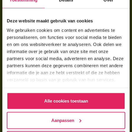
Voor ouders
Deze website maakt gebruik van cookies
Wat is gastouderopvang?
We gebruiken cookies om content en advertenties te
personaliseren, om functies voor social media te bieden
Wat kost een gastouder?
en om ons websiteverkeer te analyseren. Ook delen we
Hoe vind ik een gastouder?
informatie over je gebruik van onze site met onze
partners voor social media, adverteren en analyse. Deze
partners kunnen deze gegevens combineren met andere
Voor gastouders
informatie die je aan ze hebt verstrekt of die ze hebben
Gastouder worden bij 4Kids
verzameld op basis van je gebruik van hun services.
Hoe vind ik gastkinderen?
Trainingen & cursussen
Alle cookies toestaan
Gastouder worden
Aanpassen
Gastouder worden