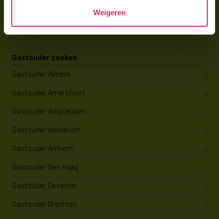
Wat verdient een gastouder?
Weigeren
Opleiding tot gastouder
Gastouder zoeken
Gastouder Almere
Gastouder Amersfoort
Gastouder Amsterdam
Gastouder Apeldoorn
Gastouder Arnhem
Gastouder Den Haag
Gastouder Deventer
Gastouder Drachten