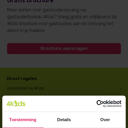
Gratis brochure
Meer weten over gastouderopvang via
gastouderbureau 4Kids? Vraag gratis en vrijblijvend de
4Kids brochure voor gastouders aan en ontvang het
direct in je mailbox.
Brochure aanvragen
Direct regelen
Aanmelden bij 4Kids
Brochure aanvragen
Berekening maken
Toestemming
Details
Over
Voor ouders