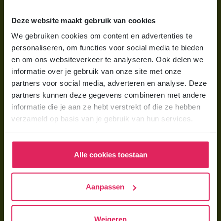
Wat is gastouderopvang?
Deze website maakt gebruik van cookies
Wat kost een gastouder?
We gebruiken cookies om content en advertenties te
personaliseren, om functies voor social media te bieden
Hoe vind ik een gastouder?
en om ons websiteverkeer te analyseren. Ook delen we
informatie over je gebruik van onze site met onze
Voor gastouders
partners voor social media, adverteren en analyse. Deze
partners kunnen deze gegevens combineren met andere
Gastouder worden bij 4Kids
informatie die je aan ze hebt verstrekt of die ze hebben
Hoe vind ik gastkinderen?
verzameld op basis van je gebruik van hun services.
Trainingen & cursussen
Alle cookies toestaan
Gastouder worden
Gastouder worden
Aanpassen
Wat verdient een gastouder?
Opleiding tot gastouder
Weigeren