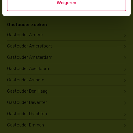
Weigeren
Opleiding tot gastouder
Gastouder zoeken
Gastouder Almere
Gastouder Amersfoort
Gastouder Amsterdam
Gastouder Apeldoorn
Gastouder Arnhem
Gastouder Den Haag
Gastouder Deventer
Gastouder Drachten
Gastouder Emmen