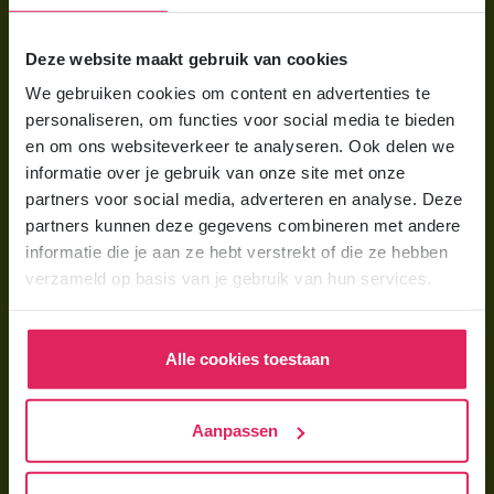
Voor ouders
Deze website maakt gebruik van cookies
Wat is gastouderopvang?
We gebruiken cookies om content en advertenties te
Wat kost een gastouder?
personaliseren, om functies voor social media te bieden
Hoe vind ik een gastouder?
en om ons websiteverkeer te analyseren. Ook delen we
informatie over je gebruik van onze site met onze
partners voor social media, adverteren en analyse. Deze
Voor gastouders
partners kunnen deze gegevens combineren met andere
Gastouder worden bij 4Kids
informatie die je aan ze hebt verstrekt of die ze hebben
verzameld op basis van je gebruik van hun services.
Hoe vind ik gastkinderen?
Trainingen & cursussen
Alle cookies toestaan
Gastouder worden
Gastouder worden
Aanpassen
Wat verdient een gastouder?