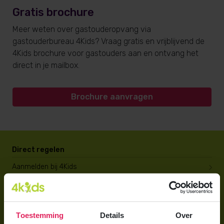
Gratis brochure
Meer weten over gastouderopvang via
gastouderbureau 4Kids? Vraag gratis en vrijblijvend de
4Kids brochure voor gastouders aan en ontvang het
direct in je mailbox.
Brochure aanvragen
Direct regelen
Aanmelden bij 4Kids
Brochure aanvragen
Berekening maken
Toestemming
Details
Over