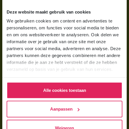
Wat is gastouderopvang?
Deze website maakt gebruik van cookies
Wat kost een gastouder?
We gebruiken cookies om content en advertenties te
personaliseren, om functies voor social media te bieden
Hoe vind ik een gastouder?
en om ons websiteverkeer te analyseren. Ook delen we
informatie over je gebruik van onze site met onze
Voor gastouders
partners voor social media, adverteren en analyse. Deze
partners kunnen deze gegevens combineren met andere
Gastouder worden bij 4Kids
informatie die je aan ze hebt verstrekt of die ze hebben
Hoe vind ik gastkinderen?
verzameld op basis van je gebruik van hun services.
Trainingen & cursussen
Alle cookies toestaan
Gastouder worden
Gastouder worden
Aanpassen
Wat verdient een gastouder?
Opleiding tot gastouder
Weigeren