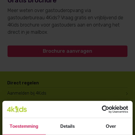
Gratis brochure
Meer weten over gastouderopvang via
gastouderbureau 4Kids? Vraag gratis en vrijblijvend de
4Kids brochure voor gastouders aan en ontvang het
direct in je mailbox.
Brochure aanvragen
Direct regelen
Aanmelden bij 4Kids
Brochure aanvragen
Berekening maken
Toestemming
Details
Over
Voor ouders