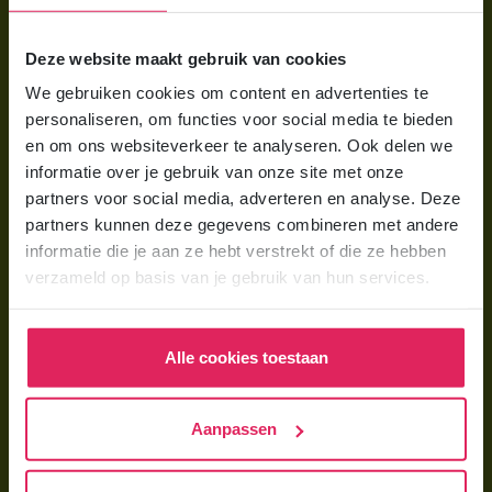
Voor ouders
Deze website maakt gebruik van cookies
Wat is gastouderopvang?
We gebruiken cookies om content en advertenties te
Wat kost een gastouder?
personaliseren, om functies voor social media te bieden
Hoe vind ik een gastouder?
en om ons websiteverkeer te analyseren. Ook delen we
informatie over je gebruik van onze site met onze
partners voor social media, adverteren en analyse. Deze
Voor gastouders
partners kunnen deze gegevens combineren met andere
Gastouder worden bij 4Kids
informatie die je aan ze hebt verstrekt of die ze hebben
verzameld op basis van je gebruik van hun services.
Hoe vind ik gastkinderen?
Trainingen & cursussen
Alle cookies toestaan
Gastouder worden
Gastouder worden
Aanpassen
Wat verdient een gastouder?