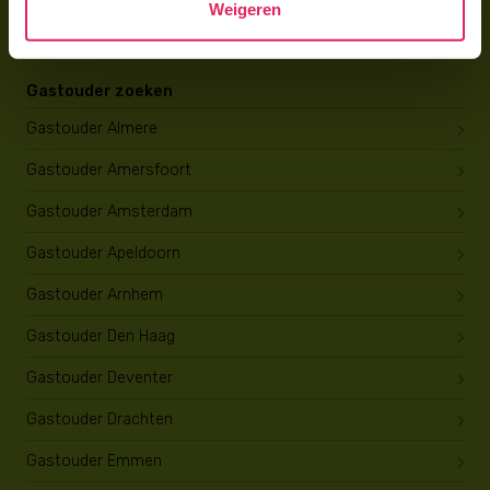
Weigeren
Opleiding tot gastouder
Gastouder zoeken
Gastouder Almere
Gastouder Amersfoort
Gastouder Amsterdam
Gastouder Apeldoorn
Gastouder Arnhem
Gastouder Den Haag
Gastouder Deventer
Gastouder Drachten
Gastouder Emmen