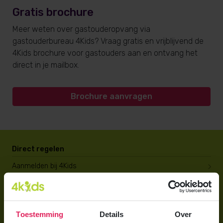
Gratis brochure
Meer weten over gastouderopvang via
gastouderbureau 4Kids? Vraag gratis en vrijblijvend de
4Kids brochure voor gastouders aan en ontvang het
direct in je mailbox.
Brochure aanvragen
Direct regelen
Aanmelden bij 4Kids
Brochure aanvragen
Berekening maken
Toestemming
Details
Over