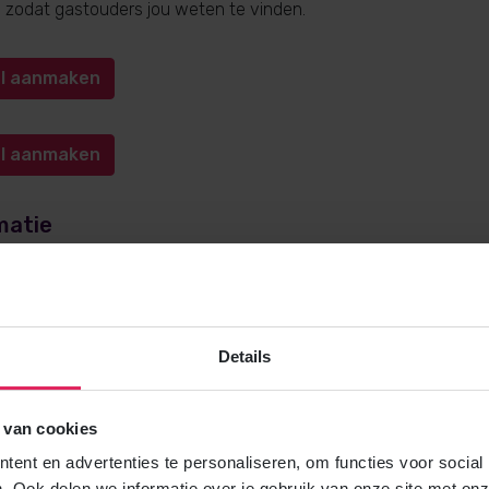
n, zodat gastouders jou weten te vinden.
iel aanmaken
iel aanmaken
matie
e over gastouderopvang via 4Kids? Bel
0572-341000
(keuze 1) o
kids.nl
. Wij helpen je graag!
Details
 van cookies
Gratis brochure
ent en advertenties te personaliseren, om functies voor social
Meer weten over gastouderopvang via
. Ook delen we informatie over je gebruik van onze site met onz