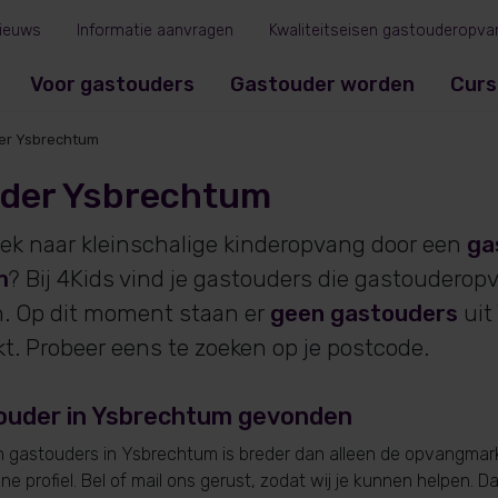
ieuws
Informatie aanvragen
Kwaliteitseisen gastouderopva
Voor gastouders
Gastouder worden
Curs
er Ysbrechtum
der Ysbrechtum
oek naar kleinschalige kinderopvang door een
ga
m
? Bij 4Kids vind je gastouders die gastouderop
. Op dit moment staan er
geen gastouders
uit
. Probeer eens te zoeken op je postcode.
ouder in Ysbrechtum gevonden
gastouders in Ysbrechtum is breder dan alleen de opvangmarkt
e profiel. Bel of mail ons gerust, zodat wij je kunnen helpen. D