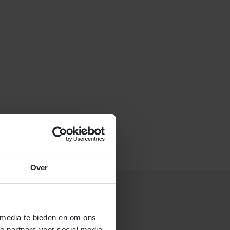
f stuur een e-mail naar
Over
 media te bieden en om ons
 gastouderbureau 4Kids?
e partners voor social media,