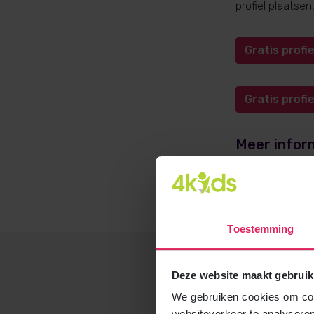
profiel plaatse
Gratis prof
Gratis prof
Meer infor
Meer informati
opvangadvies@4
Toestemming
Deze website maakt gebruik
We gebruiken cookies om cont
websiteverkeer te analyseren