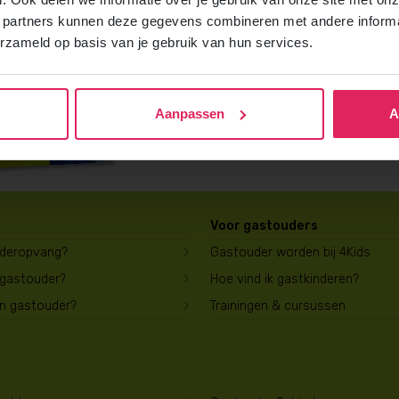
Vraag gratis en vrijblijvend de 4Kids b
 partners kunnen deze gegevens combineren met andere informat
ontvang het direct in je mailbox.
erzameld op basis van je gebruik van hun services.
Brochure aanvragen
Aanpassen
A
Voor gastouders
uderopvang?
Gastouder worden bij 4Kids
 gastouder?
Hoe vind ik gastkinderen?
en gastouder?
Trainingen & cursussen