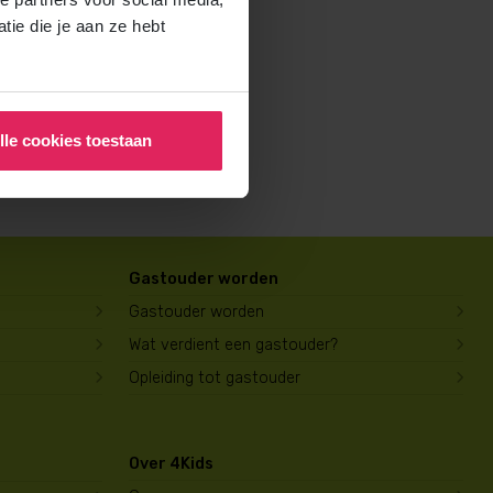
rochure voor ouders aan en
ie die je aan ze hebt
lle cookies toestaan
Gastouder worden
Gastouder worden
Wat verdient een gastouder?
Opleiding tot gastouder
Over 4Kids