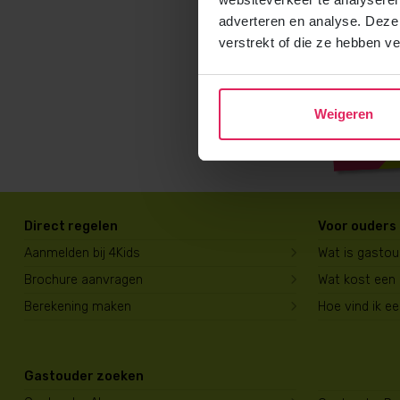
adverteren en analyse. Deze
verstrekt of die ze hebben v
Weigeren
Direct regelen
Voor ouders
Aanmelden bij 4Kids
Wat is gasto
Brochure aanvragen
Wat kost een
Berekening maken
Hoe vind ik e
Gastouder zoeken