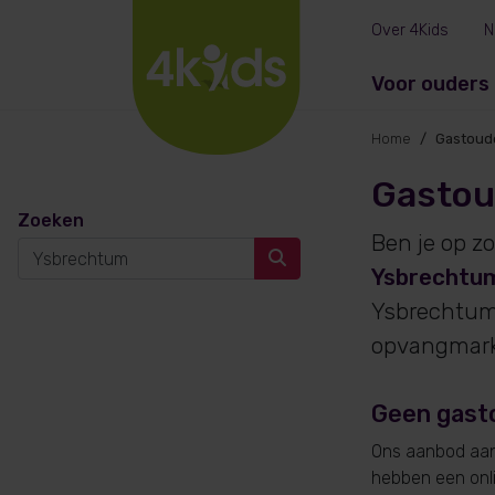
Over 4Kids
N
Voor ouders
Home
Gastoud
Gastou
Zoeken
Ben je op z
Ysbrechtu
Ysbrechtum
opvangmarkt
Geen gast
Ons aanbod aan 
hebben een onlin