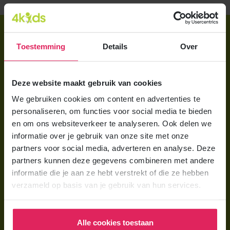
Direct regelen
Toestemming
Details
Over
Aanmelden bij 4Kids
Brochure aanvragen
Deze website maakt gebruik van cookies
Berekening maken
We gebruiken cookies om content en advertenties te
personaliseren, om functies voor social media te bieden
Voor ouders
en om ons websiteverkeer te analyseren. Ook delen we
informatie over je gebruik van onze site met onze
Wat is gastouderopvang?
partners voor social media, adverteren en analyse. Deze
Wat kost een gastouder?
partners kunnen deze gegevens combineren met andere
informatie die je aan ze hebt verstrekt of die ze hebben
Hoe vind ik een gastouder?
verzameld op basis van je gebruik van hun services.
Voor gastouders
Alle cookies toestaan
Gastouder worden bij 4Kids