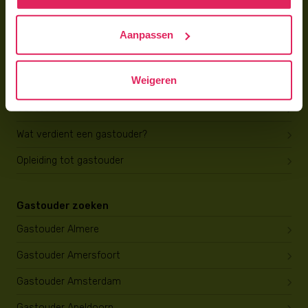
Hoe vind ik gastkinderen?
Aanpassen
Trainingen & cursussen
Weigeren
Gastouder worden
Gastouder worden
Wat verdient een gastouder?
Opleiding tot gastouder
Gastouder zoeken
Gastouder Almere
Gastouder Amersfoort
Gastouder Amsterdam
Gastouder Apeldoorn