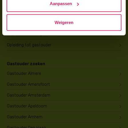
Aanpassen
Gastouder worden
Weigeren
Gastouder worden
Wat verdient een gastouder?
Opleiding tot gastouder
Gastouder zoeken
Gastouder Almere
Gastouder Amersfoort
Gastouder Amsterdam
Gastouder Apeldoorn
Gastouder Arnhem
Gastouder Den Haag