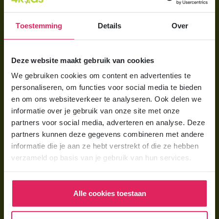
Aanmelden bij 4Kids
Toestemming
Details
Over
Brochure aanvragen
Berekening maken
Deze website maakt gebruik van cookies
We gebruiken cookies om content en advertenties te
Voor ouders
personaliseren, om functies voor social media te bieden
Wat is gastouderopvang?
en om ons websiteverkeer te analyseren. Ook delen we
informatie over je gebruik van onze site met onze
Wat kost een gastouder?
partners voor social media, adverteren en analyse. Deze
Hoe vind ik een gastouder?
partners kunnen deze gegevens combineren met andere
informatie die je aan ze hebt verstrekt of die ze hebben
verzameld op basis van je gebruik van hun services.
Voor gastouders
Gastouder worden bij 4Kids
Alle cookies toestaan
Hoe vind ik gastkinderen?
Trainingen & cursussen