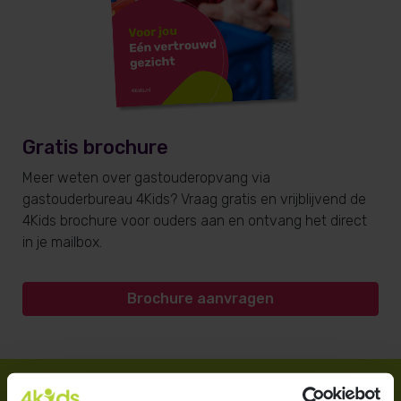
Gratis brochure
Meer weten over gastouderopvang via
gastouderbureau 4Kids? Vraag gratis en vrijblijvend de
4Kids brochure voor ouders aan en ontvang het direct
in je mailbox.
Brochure aanvragen
Direct regelen