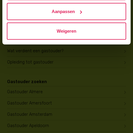
Hoe vind ik gastkinderen?
Aanpassen
Trainingen & cursussen
Gastouder worden
Weigeren
Gastouder worden
Wat verdient een gastouder?
Opleiding tot gastouder
Gastouder zoeken
Gastouder Almere
Gastouder Amersfoort
Gastouder Amsterdam
Gastouder Apeldoorn