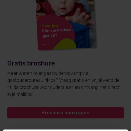
Gratis brochure
Meer weten over gastouderopvang via
gastouderbureau 4Kids? Vraag gratis en vrijblijvend de
4Kids brochure voor ouders aan en ontvang het direct
in je mailbox.
Brochure aanvragen