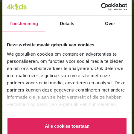
Direct regelen
Aanmelden bij 4Kids
Toestemming
Details
Over
Brochure aanvragen
Deze website maakt gebruik van cookies
Berekening maken
We gebruiken cookies om content en advertenties te
personaliseren, om functies voor social media te bieden
Voor ouders
en om ons websiteverkeer te analyseren. Ook delen we
Wat is gastouderopvang?
informatie over je gebruik van onze site met onze
partners voor social media, adverteren en analyse. Deze
Wat kost een gastouder?
partners kunnen deze gegevens combineren met andere
Hoe vind ik een gastouder?
informatie die je aan ze hebt verstrekt of die ze hebben
verzameld op basis van je gebruik van hun services.
Voor gastouders
Gastouder worden bij 4Kids
Alle cookies toestaan