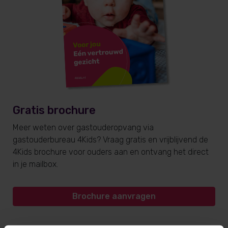
Gratis brochure
Meer weten over gastouderopvang via
gastouderbureau 4Kids? Vraag gratis en vrijblijvend de
4Kids brochure voor ouders aan en ontvang het direct
in je mailbox.
Brochure aanvragen