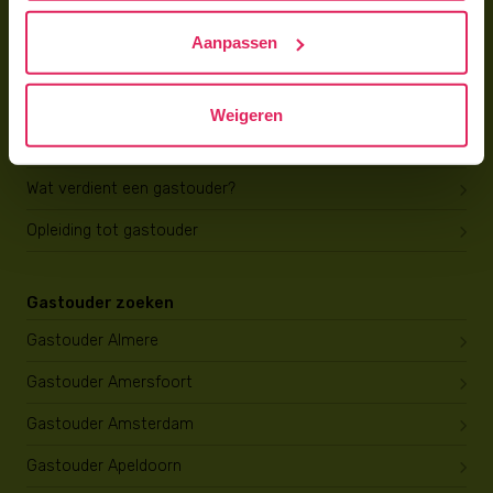
Hoe vind ik gastkinderen?
Aanpassen
Trainingen & cursussen
Gastouder worden
Weigeren
Gastouder worden
Wat verdient een gastouder?
Opleiding tot gastouder
Gastouder zoeken
Gastouder Almere
Gastouder Amersfoort
Gastouder Amsterdam
Gastouder Apeldoorn