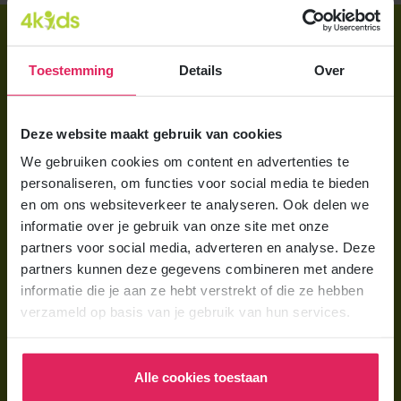
Direct regelen
Aanmelden bij 4Kids
Toestemming
Details
Over
Brochure aanvragen
Deze website maakt gebruik van cookies
Berekening maken
We gebruiken cookies om content en advertenties te
personaliseren, om functies voor social media te bieden
Voor ouders
en om ons websiteverkeer te analyseren. Ook delen we
Wat is gastouderopvang?
informatie over je gebruik van onze site met onze
partners voor social media, adverteren en analyse. Deze
Wat kost een gastouder?
partners kunnen deze gegevens combineren met andere
Hoe vind ik een gastouder?
informatie die je aan ze hebt verstrekt of die ze hebben
verzameld op basis van je gebruik van hun services.
Voor gastouders
Gastouder worden bij 4Kids
Alle cookies toestaan