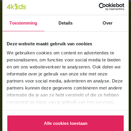
Direct regelen
Aanmelden bij 4Kids
Toestemming
Details
Over
Brochure aanvragen
Deze website maakt gebruik van cookies
Berekening maken
We gebruiken cookies om content en advertenties te
personaliseren, om functies voor social media te bieden
Voor ouders
en om ons websiteverkeer te analyseren. Ook delen we
Wat is gastouderopvang?
informatie over je gebruik van onze site met onze
partners voor social media, adverteren en analyse. Deze
Wat kost een gastouder?
partners kunnen deze gegevens combineren met andere
Hoe vind ik een gastouder?
informatie die je aan ze hebt verstrekt of die ze hebben
verzameld op basis van je gebruik van hun services.
Voor gastouders
Gastouder worden bij 4Kids
Alle cookies toestaan