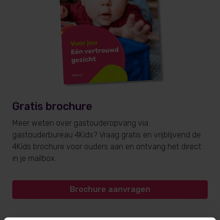
Gratis brochure
Meer weten over gastouderopvang via
gastouderbureau 4Kids? Vraag gratis en vrijblijvend de
4Kids brochure voor ouders aan en ontvang het direct
in je mailbox.
Brochure aanvragen