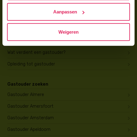
Hoe vind ik gastkinderen?
Aanpassen
Trainingen & cursussen
Gastouder worden
Weigeren
Gastouder worden
Wat verdient een gastouder?
Opleiding tot gastouder
Gastouder zoeken
Gastouder Almere
Gastouder Amersfoort
Gastouder Amsterdam
Gastouder Apeldoorn