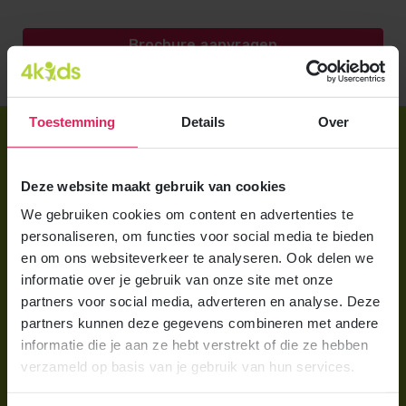
Brochure aanvragen
Toestemming
Details
Over
Direct regelen
Aanmelden bij 4Kids
Deze website maakt gebruik van cookies
Brochure aanvragen
We gebruiken cookies om content en advertenties te
personaliseren, om functies voor social media te bieden
Berekening maken
en om ons websiteverkeer te analyseren. Ook delen we
informatie over je gebruik van onze site met onze
Voor ouders
partners voor social media, adverteren en analyse. Deze
partners kunnen deze gegevens combineren met andere
Wat is gastouderopvang?
informatie die je aan ze hebt verstrekt of die ze hebben
Wat kost een gastouder?
verzameld op basis van je gebruik van hun services.
Hoe vind ik een gastouder?