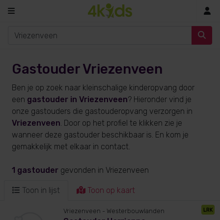
In
Gastouder Vriezenveen
Ben je op zoek naar kleinschalige kinderopvang door
een
gastouder in Vriezenveen
? Hieronder vind je
onze gastouders die gastouderopvang verzorgen in
Vriezenveen
. Door op het profiel te klikken zie je
wanneer deze gastouder beschikbaar is. En kom je
gemakkelijk met elkaar in contact.
1 gastouder
gevonden
in Vriezenveen
Toon in lijst
Toon op kaart
LRK
Vriezenveen
- Westerbouwlanden