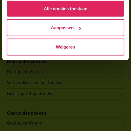
Alle cookies toestaan
Voor gastouders
Gastouder worden bij 4Kids
Aanpassen
Hoe vind ik gastkinderen?
Trainingen & cursussen
Weigeren
Gastouder worden
Gastouder worden
Wat verdient een gastouder?
Opleiding tot gastouder
Gastouder zoeken
Gastouder Almere