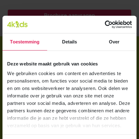
Brochure aanvragen
Toestemming
Details
Over
Direct regelen
Aanmelden bij 4Kids
Deze website maakt gebruik van cookies
Brochure aanvragen
We gebruiken cookies om content en advertenties te
personaliseren, om functies voor social media te bieden
Berekening maken
en om ons websiteverkeer te analyseren. Ook delen we
informatie over je gebruik van onze site met onze
Voor ouders
partners voor social media, adverteren en analyse. Deze
partners kunnen deze gegevens combineren met andere
Wat is gastouderopvang?
informatie die je aan ze hebt verstrekt of die ze hebben
Wat kost een gastouder?
verzameld op basis van je gebruik van hun services.
Hoe vind ik een gastouder?