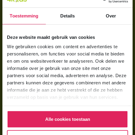
Aanmelden bij 4Kids
Toestemming
Details
Over
Brochure aanvragen
Berekening maken
Deze website maakt gebruik van cookies
We gebruiken cookies om content en advertenties te
Voor ouders
personaliseren, om functies voor social media te bieden
Wat is gastouderopvang?
en om ons websiteverkeer te analyseren. Ook delen we
informatie over je gebruik van onze site met onze
Wat kost een gastouder?
partners voor social media, adverteren en analyse. Deze
Hoe vind ik een gastouder?
partners kunnen deze gegevens combineren met andere
informatie die je aan ze hebt verstrekt of die ze hebben
verzameld op basis van je gebruik van hun services.
Voor gastouders
Gastouder worden bij 4Kids
Alle cookies toestaan
Hoe vind ik gastkinderen?
Trainingen & cursussen