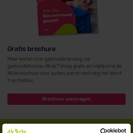
Gratis brochure
Meer weten over gastouderopvang via
gastouderbureau 4Kids? Vraag gratis en vrijblijvend de
4Kids brochure voor ouders aan en ontvang het direct
in je mailbox.
Brochure aanvragen
Direct regelen