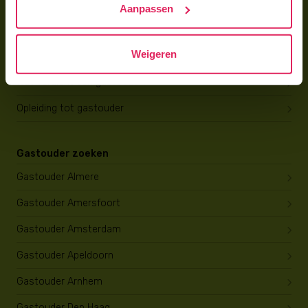
Aanpassen
Gastouder worden
Weigeren
Gastouder worden
Wat verdient een gastouder?
Opleiding tot gastouder
Gastouder zoeken
Gastouder Almere
Gastouder Amersfoort
Gastouder Amsterdam
Gastouder Apeldoorn
Gastouder Arnhem
Gastouder Den Haag