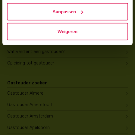
Hoe vind ik gastkinderen?
Aanpassen
Trainingen & cursussen
Gastouder worden
Weigeren
Gastouder worden
Wat verdient een gastouder?
Opleiding tot gastouder
Gastouder zoeken
Gastouder Almere
Gastouder Amersfoort
Gastouder Amsterdam
Gastouder Apeldoorn