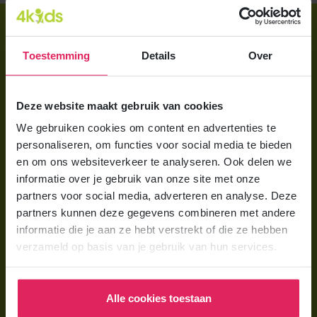
Direct regelen
Aanmelden bij 4Kids
Toestemming
Details
Over
Brochure aanvragen
Deze website maakt gebruik van cookies
Berekening maken
We gebruiken cookies om content en advertenties te
personaliseren, om functies voor social media te bieden
Voor ouders
en om ons websiteverkeer te analyseren. Ook delen we
Wat is gastouderopvang?
informatie over je gebruik van onze site met onze
partners voor social media, adverteren en analyse. Deze
Wat kost een gastouder?
partners kunnen deze gegevens combineren met andere
Hoe vind ik een gastouder?
informatie die je aan ze hebt verstrekt of die ze hebben
verzameld op basis van je gebruik van hun services.
Voor gastouders
Gastouder worden bij 4Kids
Alle cookies toestaan