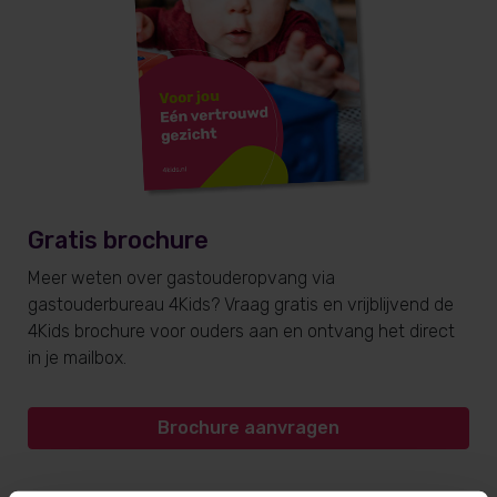
Gratis brochure
Meer weten over gastouderopvang via
gastouderbureau 4Kids? Vraag gratis en vrijblijvend de
4Kids brochure voor ouders aan en ontvang het direct
in je mailbox.
Brochure aanvragen