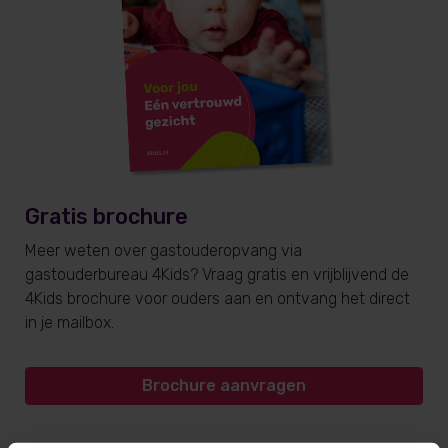
Gratis brochure
Meer weten over gastouderopvang via
gastouderbureau 4Kids? Vraag gratis en vrijblijvend de
4Kids brochure voor ouders aan en ontvang het direct
in je mailbox.
Brochure aanvragen