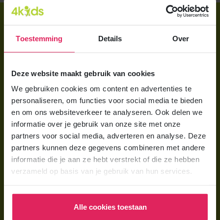
Direct regelen
Aanmelden bij 4Kids
Toestemming
Details
Over
Brochure aanvragen
Deze website maakt gebruik van cookies
Berekening maken
We gebruiken cookies om content en advertenties te
personaliseren, om functies voor social media te bieden
Voor ouders
en om ons websiteverkeer te analyseren. Ook delen we
Wat is gastouderopvang?
informatie over je gebruik van onze site met onze
partners voor social media, adverteren en analyse. Deze
Wat kost een gastouder?
partners kunnen deze gegevens combineren met andere
Hoe vind ik een gastouder?
informatie die je aan ze hebt verstrekt of die ze hebben
verzameld op basis van je gebruik van hun services.
Voor gastouders
Gastouder worden bij 4Kids
Alle cookies toestaan