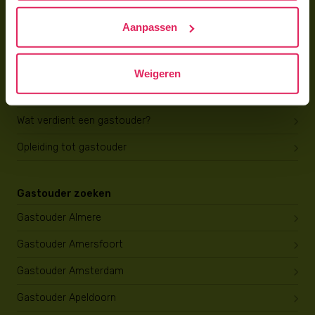
Hoe vind ik gastkinderen?
Aanpassen
Trainingen & cursussen
Gastouder worden
Weigeren
Gastouder worden
Wat verdient een gastouder?
Opleiding tot gastouder
Gastouder zoeken
Gastouder Almere
Gastouder Amersfoort
Gastouder Amsterdam
Gastouder Apeldoorn