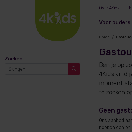
Over 4Kids
N
Voor ouders
Home
Gastoud
Gastou
Zoeken
Ben je op z
4Kids vind 
moment sta
te zoeken o
Geen gast
Ons aanbod aan 
hebben een onlin