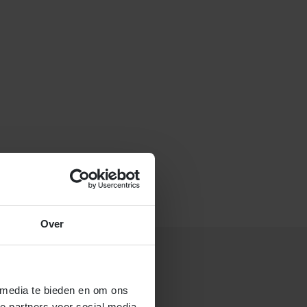
f stuur een e-mail naar
Over
 media te bieden en om ons
 gastouderbureau 4Kids?
e partners voor social media,