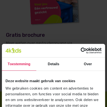
Gratis brochure
Meer weten over gastouderopvang via
gastouderbureau 4Kids? Vraag gratis en vrijblijvend de
4Kids brochure voor ouders aan en ontvang het direct
in je mailbox.
Toestemming
Details
Over
Brochure aanvragen
Deze website maakt gebruik van cookies
We gebruiken cookies om content en advertenties te
personaliseren, om functies voor social media te bieden
en om ons websiteverkeer te analyseren. Ook delen we
Direct regelen
informatie over je gebruik van onze site met onze