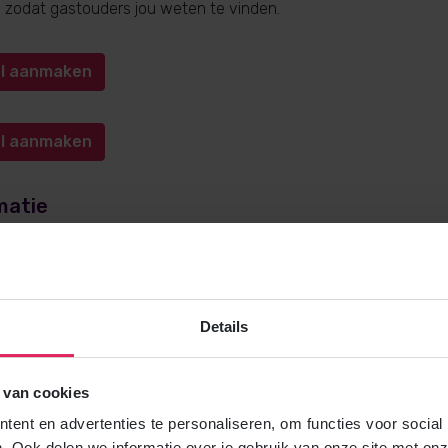
n, zodat gastouders jou weten te vinden.
iel aanmaken
iel aanmaken
matie
e over gastouderopvang via 4Kids? Bel
0572-341000
(keuze 1) o
kids.nl
. Wij helpen je graag!
Details
 van cookies
Gratis brochure
ent en advertenties te personaliseren, om functies voor social
Meer weten over gastouderopvang via
. Ook delen we informatie over je gebruik van onze site met onz