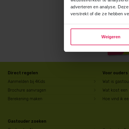
adverteren en analyse. Deze
verstrekt of die ze hebben v
Weigeren
Direct regelen
Voor ouders
Aanmelden bij 4Kids
Wat is gasto
Brochure aanvragen
Wat kost een
Berekening maken
Hoe vind ik e
Gastouder zoeken