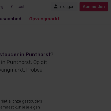
Inloggen
Aanmelden
ng
Contact
usaanbod
Opvangmarkt
stouder in Punthorst
?
 in Punthorst. Op dit
vangmarkt. Probeer
 Niet al onze gastouders
aarnaast kun je je eigen