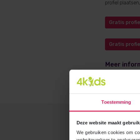
profiel plaatse
Gratis prof
Gratis prof
Meer infor
Meer informati
opvangadvies@4
Toestemming
Deze website maakt gebruik
We gebruiken cookies om cont
websiteverkeer te analyseren