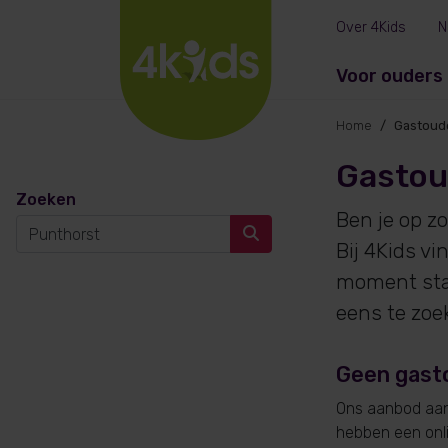
Over 4Kids
N
Voor ouders
Home
Gastoud
Gastou
Zoeken
Ben je op z
Bij 4Kids v
moment sta
eens te zoe
Geen gast
Ons aanbod aan 
hebben een onlin