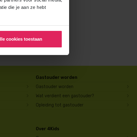
rochure voor ouders aan en
ie die je aan ze hebt
lle cookies toestaan
Gastouder worden
Gastouder worden
Wat verdient een gastouder?
Opleiding tot gastouder
Over 4Kids