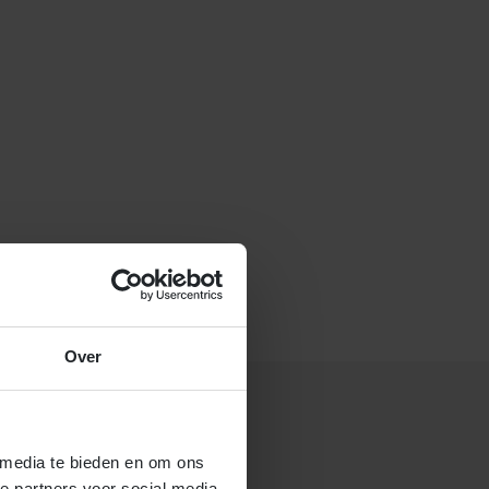
f stuur een e-mail naar
Over
 media te bieden en om ons
 gastouderbureau 4Kids?
e partners voor social media,