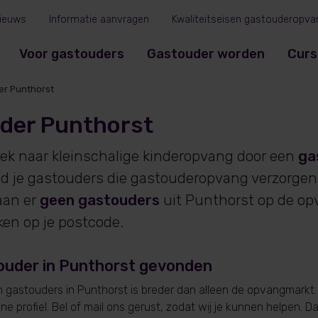
ieuws
Informatie aanvragen
Kwaliteitseisen gastouderopva
Voor gastouders
Gastouder worden
Curs
er Punthorst
der Punthorst
oek naar kleinschalige kinderopvang door een
ga
ind je gastouders die gastouderopvang verzorgen
an er
geen gastouders
uit Punthorst op de op
ken op je postcode.
ouder in Punthorst gevonden
gastouders in Punthorst is breder dan alleen de opvangmarkt.
e profiel. Bel of mail ons gerust, zodat wij je kunnen helpen. D